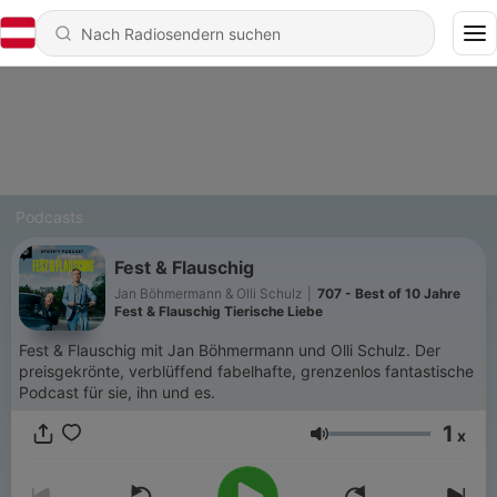
Podcasts
Fest & Flauschig
Jan Böhmermann & Olli Schulz
|
707 - Best of 10 Jahre
Fest & Flauschig Tierische Liebe
Fest & Flauschig mit Jan Böhmermann und Olli Schulz. Der
preisgekrönte, verblüffend fabelhafte, grenzenlos fantastische
Podcast für sie, ihn und es.
1
x
Lautstärke