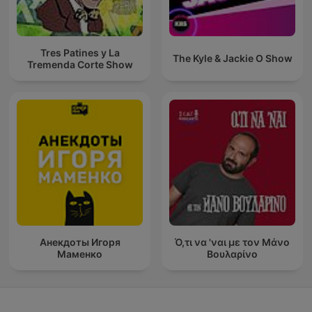
Tres Patines y La
The Kyle & Jackie O Show
Tremenda Corte Show
Анекдоты Игоря
Ό,τι να 'ναι με τον Μάνο
Маменко
Βουλαρίνο