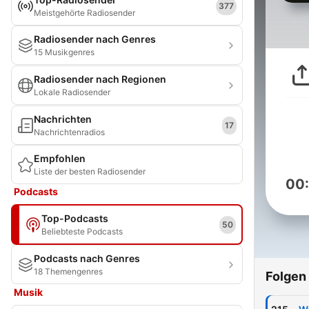
377
Meistgehörte Radiosender
Radiosender nach Genres
15 Musikgenres
Radiosender nach Regionen
Lokale Radiosender
Nachrichten
17
Nachrichtenradios
Empfohlen
Liste der besten Radiosender
00
Podcasts
Top-Podcasts
50
Beliebteste Podcasts
Podcasts nach Genres
18 Themengenres
Folgen
Musik