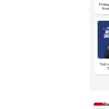
Frida
fro
Toti 
T
Ra