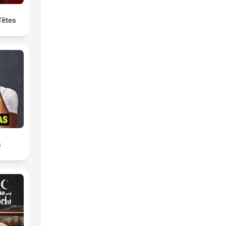
Têtes
s