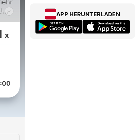
mehr
!
APP HERUNTERLADEN
r
1
x
lick
t.
:00