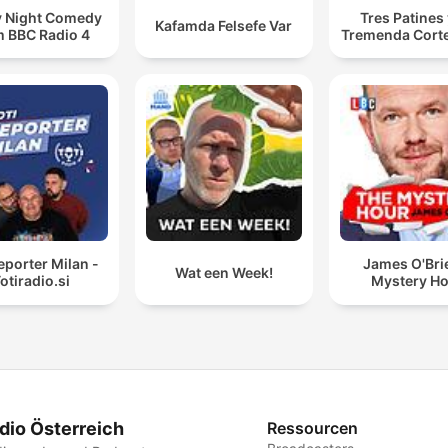
y Night Comedy
Tres Patines 
Kafamda Felsefe Var
m BBC Radio 4
Tremenda Cort
reporter Milan -
James O'Bri
Wat een Week!
otiradio.si
Mystery H
dio Österreich
Ressourcen