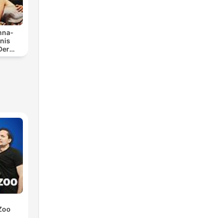
Anna-
nis
Der
cast
Zoo