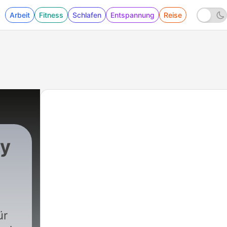
Arbeit
Fitness
Schlafen
Entspannung
Reise
by
ür