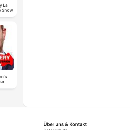
y La
e Show
en's
our
Über uns & Kontakt