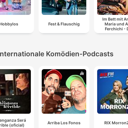
Im Bett mit 
Hobbylos
Fest & Flauschig
Maria und A
Ferchichi - 
Bushido Pod
Internationale Komödien-Podcasts
Venganza Será
Arriba Los Fonos
RIX Morron
rible (oficial)