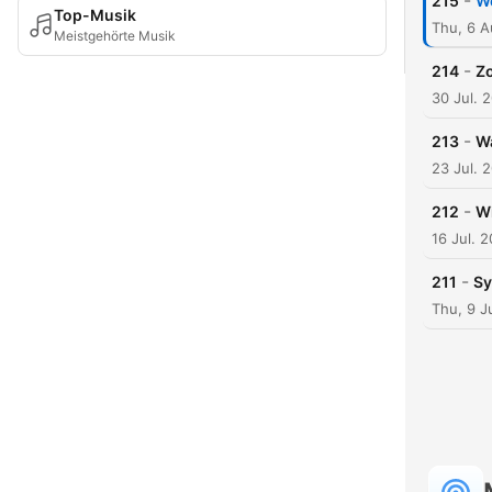
-
215
We
Top-Musik
Thu, 6 
Meistgehörte Musik
-
214
Zo
30 Jul. 
-
213
Wa
23 Jul. 
-
212
Wi
16 Jul. 
-
211
Sy
Thu, 9 J