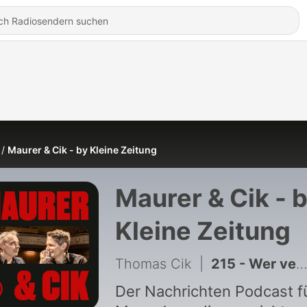
Maurer & Cik - by Kleine Zeitung
Maurer & Cik - 
Kleine Zeitung
Thomas Cik
|
215 - Wer verbrennt das Klima? - mit Christian Stöcker
Der Nachrichten Podcast f