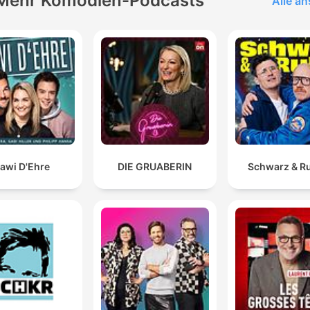
Mehr Komödien-Podcasts
Alle a
awi D'Ehre
DIE GRUABERIN
Schwarz & R