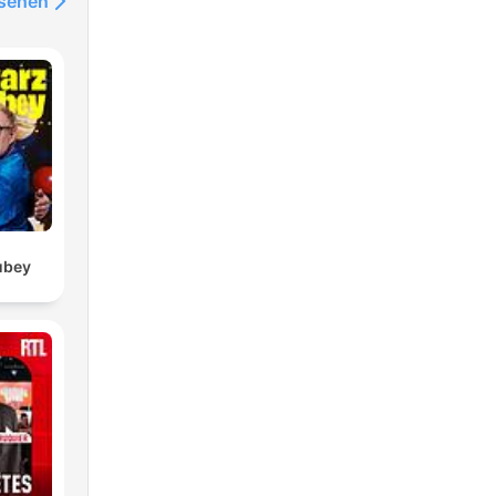
nsehen
ubey