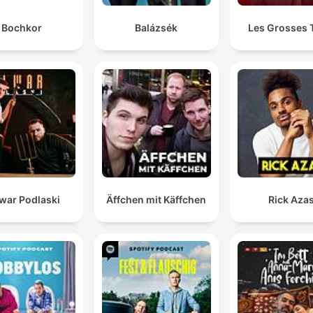
Bochkor
Balázsék
Les Grosses 
war Podlaski
Äffchen mit Käffchen
Rick Aza