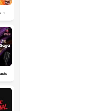
oom
asts