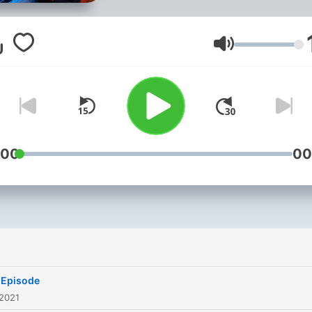
video games out there. sta
tune gamerss!!!
Lautstärke
:00
00
t Episode
 2021