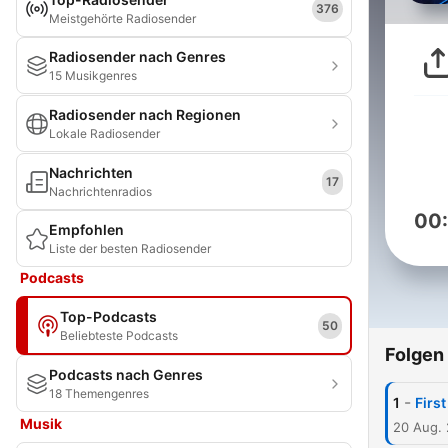
376
Meistgehörte Radiosender
Radiosender nach Genres
15 Musikgenres
Radiosender nach Regionen
Lokale Radiosender
Nachrichten
17
Nachrichtenradios
00
Empfohlen
Liste der besten Radiosender
Podcasts
Top-Podcasts
50
Beliebteste Podcasts
Folgen
Podcasts nach Genres
18 Themengenres
-
1
Firs
Musik
20 Aug.