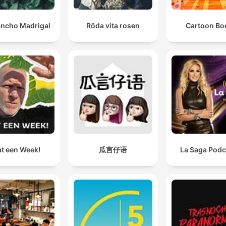
ncho Madrigal
Röda vita rosen
Cartoon B
t een Week!
瓜言仔语
La Saga Podc