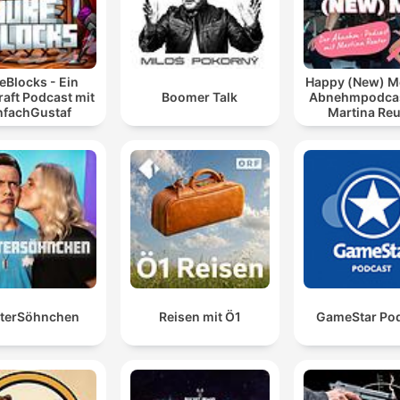
eBlocks - Ein
Happy (New) Me
aft Podcast mit
Boomer Talk
Abnehmpodcas
nfachGustaf
Martina Reu
terSöhnchen
Reisen mit Ö1
GameStar Po