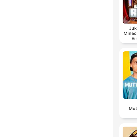
Juk
Minecr
Ei
Mut