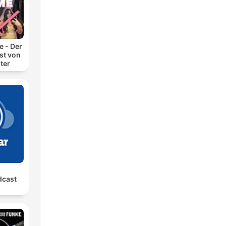
 - Der
t von
ter
dcast