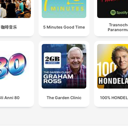
Trasnoch
咖啡音乐
5 Minutes Good Time
Paranorm
li Anni 80
The Garden Clinic
100% HONDE