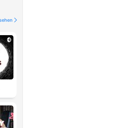
nsehen
s