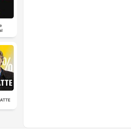
e
al
LATTE