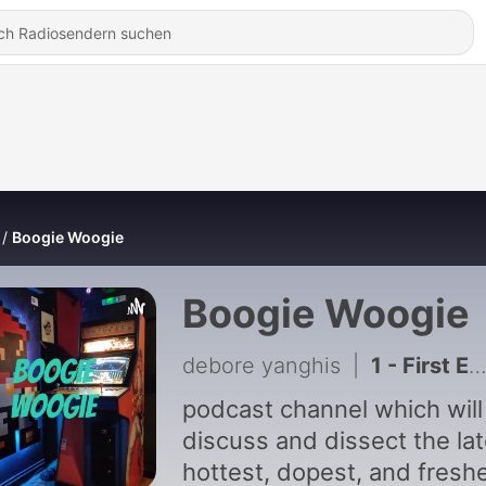
Boogie Woogie
Boogie Woogie
debore yanghis
|
1 - First Episode
podcast channel which will
discuss and dissect the lat
hottest, dopest, and fresh