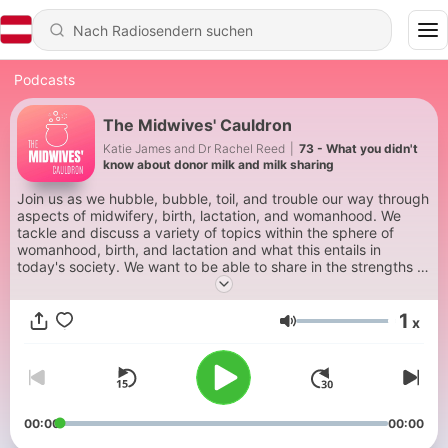
Podcasts
The Midwives' Cauldron
Katie James and Dr Rachel Reed
|
73 - What you didn't
know about donor milk and milk sharing
Join us as we hubble, bubble, toil, and trouble our way through
aspects of midwifery, birth, lactation, and womanhood. We
tackle and discuss a variety of topics within the sphere of
womanhood, birth, and lactation and what this entails in
today's society. We want to be able to share in the strengths of
women gathering together and being more informed, for their
birth, their feeding experience, and the transition into knowing
1
ourselves better. This is the podcast to connect us as a greater
x
Lautstärke
circle of women united.
00:00
00:00