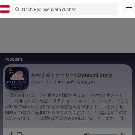
Podcasts
おやすみすとーりー/ Oyasumi Story
oyasumistory
|
40 - みずいろのせかい
一日の終わりに、心と身体の状態を整える「おやすみすとーり
ー」 想像力を育む物語、リラクゼーションミュージック、そして
深呼吸で健やかな睡眠がとれる状態へと導きます。目を休ませ、
睡眠前の習慣に是非取り入れてみてください。＊お話は前半の約
5分から10分、それ以降は音楽のみの構成となっています。 This
is a bed-time story podcast in Japanese. With breathing
exercises, music and story, this podcast will lead you and your
1