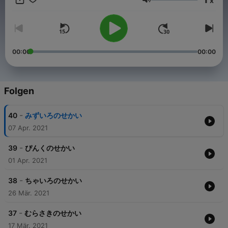
x
children to be in a balanced place, both mentally as well as
Lautstärke
physically. It will help you to have a healthy sleep. This is a
perfect for a child who started learning Japanese. Wishing you
all the best. Good night and Oyasumi☆ All stories are owned
by Oyasumi Story Team. 【Follow us on：YouTube, and
Instagram @oyasumistory】 こえ： Emi Yasuo
00:00
00:00
Folgen
-
40
みずいろのせかい
07 Apr. 2021
-
39
ぴんくのせかい
01 Apr. 2021
-
38
ちゃいろのせかい
26 Mär. 2021
-
37
むらさきのせかい
17 Mär. 2021