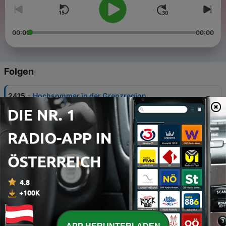
00:00
00:00
Folgen
-
2415
Hochsommer in der Grenzregion
31 Jul. 2026
-
2414
Tschechische Wurzeln
30 Jul. 2026
-
2413
Symposium Feldversuche
29 Jul. 2026
-
2412
Urbane Badefreuden
28 Jul. 2026
-
2411
Dialektzeitschrift Morgenschtean