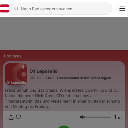
Podcasts
Ö1 Leporello
ORF Ö1
|
2415 - Hochsommer in der Grenzregion
Franz Schuh und das Chaos, Wiens erstes Opernkino und DJ-
Kultur, die neue Nick-Cave-CD und Lina Loos als
Theaterautorin: das und vieles mehr in einer bunten Mischung
von Montag bis Freitag.
1
x
Lautstärke