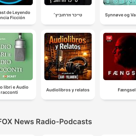
st de Leyendo
טייכר וזרחוביץ׳
Synnøve og V
ncia Ficción
o libri e Audio
Audiolibros y relatos
Fængsel
racconti
FOX News Radio-Podcasts