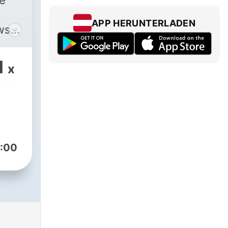
he
APP HERUNTERLADEN
ws
rld
1
x
ill
 her
ame
:00
d