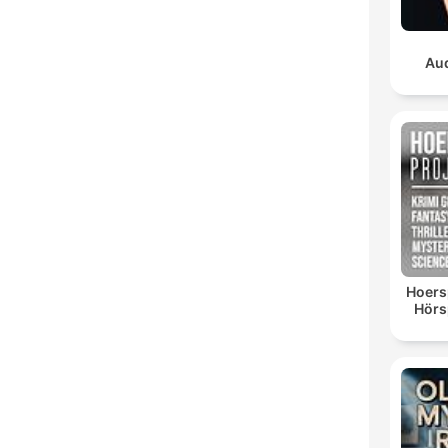
Aud
Hoersp
Hörsp