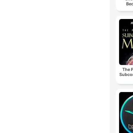
Bed
The 
Subco