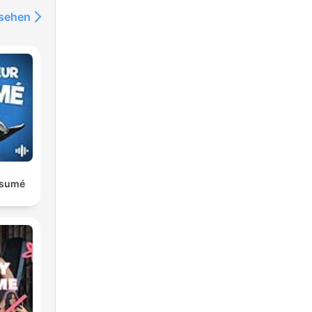
nsehen
ésumé