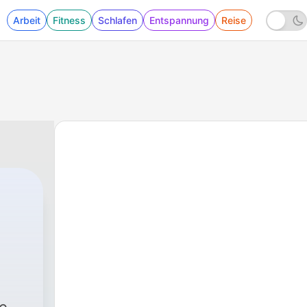
Arbeit
Fitness
Schlafen
Entspannung
Reise
 Be
67 - Introducing Perino on Politics