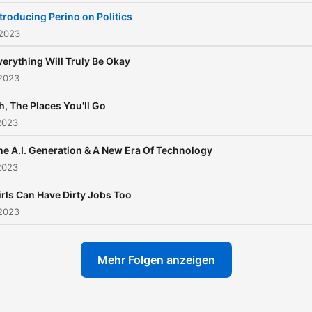
troducing Perino on Politics
 2023
verything Will Truly Be Okay
 2023
h, The Places You'll Go
2023
he A.I. Generation & A New Era Of Technology
2023
irls Can Have Dirty Jobs Too
 2023
Mehr Folgen anzeigen