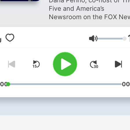
Dana Perino, co-host of T
Five and America’s
Newsroom on the FOX Ne
Channel, returns to the wo
of audio with a new limited
Lautstärke
time podcast, “Everything W
Be Okay with Dana Perino”.
Building off the success of
best-selling book of the s
name, Dana provides an
unequaled brand of advice
:00
00
built on real life experience
and interviews experts an
individuals that make a
difference in the lives of
others.