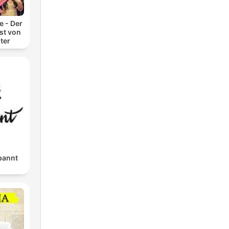
 - Der
t von
ter
pannt