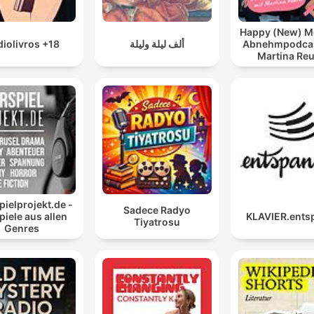
Happy (New) Me
iolivros +18
ألف ليلة وليلة
Abnehmpodcas
Martina Reu
ielprojekt.de -
Sadece Radyo
iele aus allen
KLAVIER.ents
Tiyatrosu
Genres