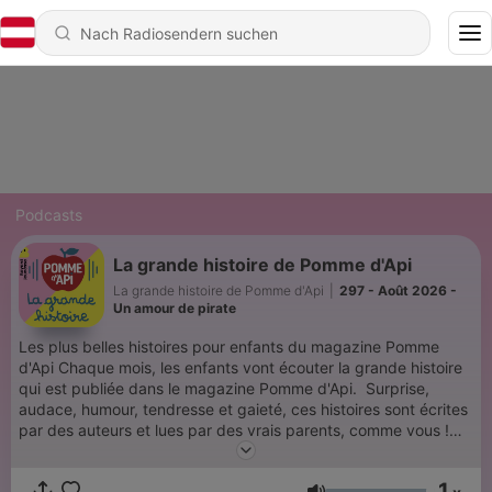
Podcasts
La grande histoire de Pomme d'Api
La grande histoire de Pomme d'Api
|
297 - Août 2026 -
Un amour de pirate
Les plus belles histoires pour enfants du magazine Pomme
d'Api Chaque mois, les enfants vont écouter la grande histoire
qui est publiée dans le magazine Pomme d'Api. Surprise,
audace, humour, tendresse et gaieté, ces histoires sont écrites
par des auteurs et lues par des vrais parents, comme vous !
Pomme d'Api s'adresse aux enfants de 3 à 6 ans et à leurs
familles, de la petite à la grande section de maternelle et à tous
1