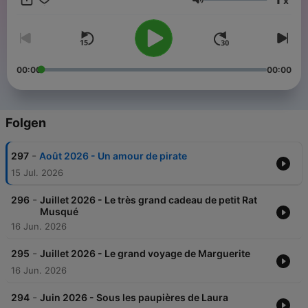
x
ceux qui vivent et travaillent avec eux. En savoir plus :
Lautstärke
https://www.pommedapi.com/ Crédits : Ce podcast est
préparé et animé par Bayard Jeunesse. Les histoires mises en
son ont été écrites pour le magazine Pomme d'Api. Réalisation,
création musicale/sonore et mixage : Emmanuel Viau.
Production : Hélène Loiseau Un podcast de Bayard Jeunesse
00:00
00:00
2017 - 2025 Droits réservés Hébergé par Ausha. Visitez
ausha.co/fr/politique-de-confidentialite pour plus
d'informations.
Folgen
-
297
Août 2026 - Un amour de pirate
15 Jul. 2026
-
296
Juillet 2026 - Le très grand cadeau de petit Rat
Musqué
16 Jun. 2026
-
295
Juillet 2026 - Le grand voyage de Marguerite
16 Jun. 2026
-
294
Juin 2026 - Sous les paupières de Laura