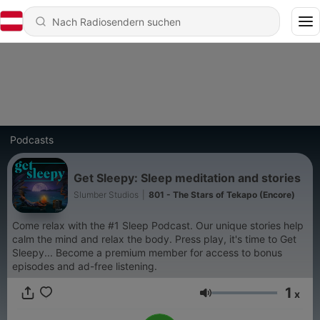
Podcasts
Get Sleepy: Sleep meditation and stories
Slumber Studios
|
801 - The Stars of Tekapo (Encore)
Come relax with the #1 Sleep Podcast. Our unique stories help
calm the mind and relax the body. Press play, it's time to Get
Sleepy... Become a premium member for access to bonus
episodes and ad-free listening.
1
x
Lautstärke