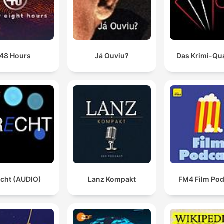
La voz no era otra que la de los mares y los océanos,
que son un solo ser viviente y una sola conciencia, la
conciencia de nuestro mundo, un planeta viviente.
00:01:10 · El narrador describe la naturaleza mística y consci
del océano en el extracto inicial del libro.
48 Hours
Já Ouviu?
Das Krimi-Qua
esta ballena nos conecta, realmente hace una especi
de conexión entre el mar, el fondo marino, los abismo
y los abismos, digamos, extraplanetarios, el cosmos.
00:12:38 · El autor reflexiona sobre cómo la imagen de la ball
sirve como puente entre lo oceánico y lo espacial.
voy a dibujar con palabras.
00:26:54 · El narrador explica su intención de utilizar la prosa
echt (AUDIO)
Lanz Kompakt
FM4 Film Pod
para transmitir imágenes tan vívidas como las de un cómic.
Yo creo que Jacques Cousteau y Carl Sagan deben s