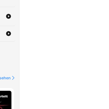
abras
les
ón
nsehen