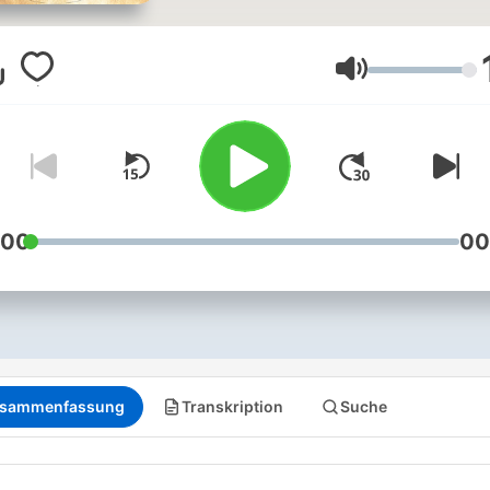
Lautstärke
:00
00
sammenfassung
Transkription
Suche