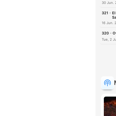
30 Jun.
-
321
El
S
16 Jun. 
-
320
O
Tue, 2 J
K
High