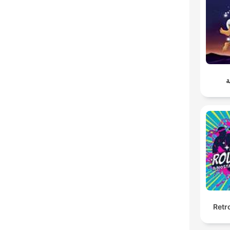
ة
Retr