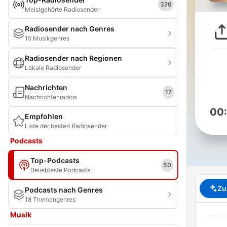
376
Meistgehörte Radiosender
Radiosender nach Genres
15 Musikgenres
Radiosender nach Regionen
Lokale Radiosender
Nachrichten
17
Nachrichtenradios
00
Empfohlen
Liste der besten Radiosender
Podcasts
Top-Podcasts
50
Beliebteste Podcasts
Zu
Podcasts nach Genres
18 Themengenres
Musik