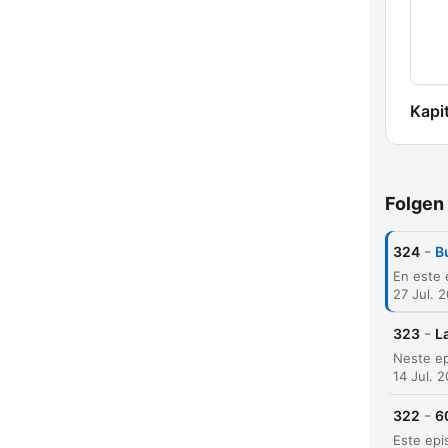
Kapit
Folgen
-
324
B
27 Jul. 
-
323
L
14 Jul. 
-
322
6