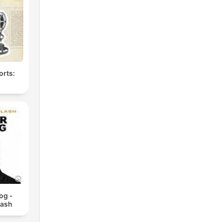
n
orts:
e
ial.
og -
lash