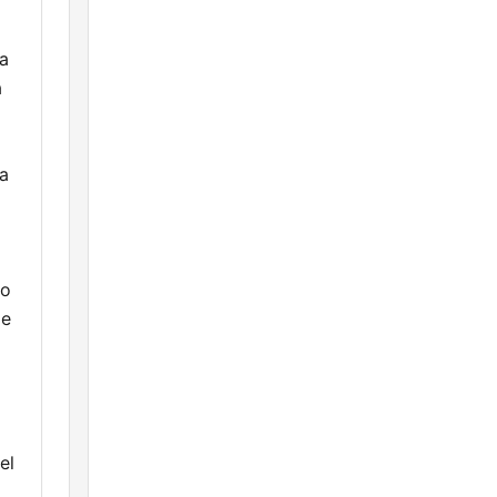
ta
a
na
go
de
el