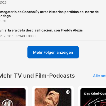
Géneros literarios y el horror cólico en la obra
 2026
00:23:36
 megaterio de Conchalí y otras historias perdidas del norte de
Escribir vs. Dibujar: el reto de dibujar con pal
00:25:52
antiago
2026
Contrastes entre el Mediterráneo y el Pacífico
00:29:17
vnis: la era de la desclasificación, con Freddy Alexis
Referencias geográficas y desastres ambienta
00:33:18
un 2026 13:52:49 +0000
como el Mar de Aral
Inspiraciones distópicas y el barco Huáscar
00:34:25
Mehr Folgen anzeigen
La evolución de Juan Buscamares y la reedici
00:38:08
Redux
El tríptico mitológico precolombino
00:40:15
Mehr TV und Film-Podcasts
Alle a
Infancia en la era de la revista Mampato
00:45:01
licke auf ein Kapitel, um direkt zu diesem Moment zu springen
lights