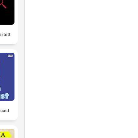
ente
rtett
e
s,
ena
cast
er