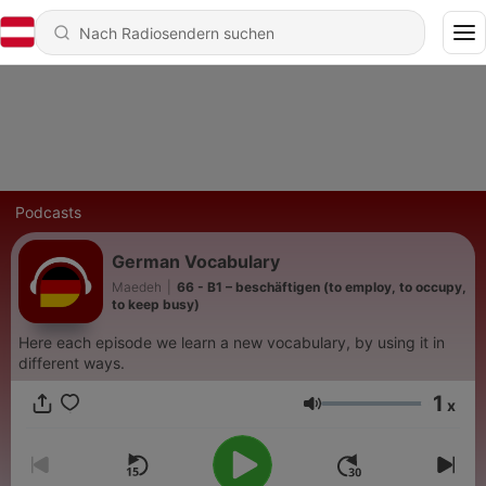
Podcasts
German Vocabulary
Maedeh
|
66 - B1 – beschäftigen (to employ, to occupy,
to keep busy)
Here each episode we learn a new vocabulary, by using it in
different ways.
1
x
Lautstärke