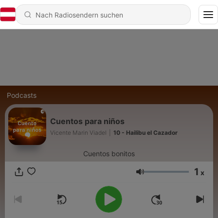
Podcasts
Cuentos para niños
Vicente Marin Viadel
|
10 - Hailibu el Cazador
Cuentos bonitos
1
x
Lautstärke