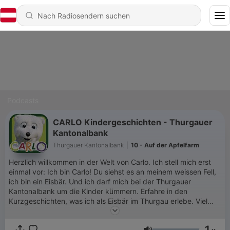
Podcasts
CARLO Kindergeschichten - Thurgauer
Kantonalbank
Thurgauer Kantonalbank
|
10 - Auf der Apfelfarm
Herzlich willkommen in der Welt von Carlo. Ich stell mich erst
einmal vor: Ich bin Carlo! Du siehst es an meinem weissen Fell,
ich bin ein Eisbär. Und ich darf mich bei der Thurgauer
Kantonalbank um die Kinder kümmern. Erfahre in den
Kurzgeschichten, was ich als Eisbär im Thurgau erlebe. Viel
Spass beim Zuhören! Hast Du noch kein Konto? Dann eröffne
dein erstes Konto bei der TKB – und als Mitglied im Carlo-Club
1