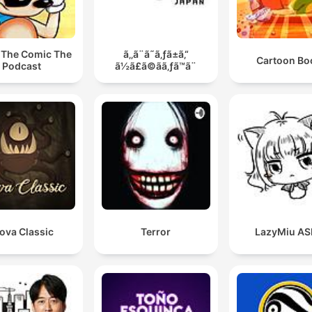
 The Comic The
ã‚‚ã¨ã˜ã‚ƒã±ã‚“
Cartoon B
Podcast
ã½ã£ã©ãã‚ƒã™ã¨
ova Classic
Terror
LazyMiu A