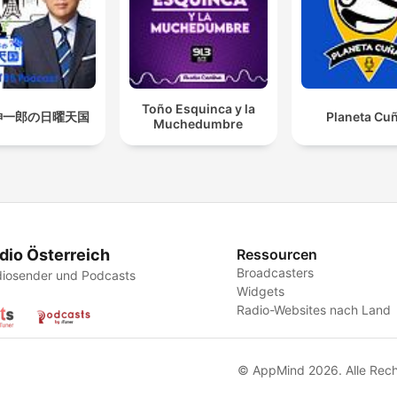
Toño Esquinca y la
紳一郎の日曜天国
Planeta Cu
Muchedumbre
dio Österreich
Ressourcen
Broadcasters
iosender und Podcasts
Widgets
Radio-Websites nach Land
© AppMind 2026. Alle Rech