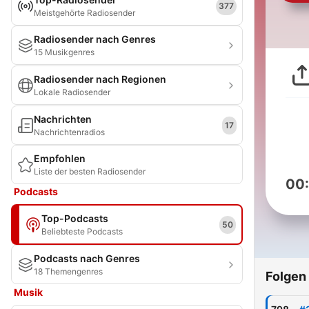
377
Meistgehörte Radiosender
Radiosender nach Genres
15 Musikgenres
Radiosender nach Regionen
Lokale Radiosender
Nachrichten
17
Nachrichtenradios
Empfohlen
Liste der besten Radiosender
00
Podcasts
Top-Podcasts
50
Beliebteste Podcasts
Podcasts nach Genres
18 Themengenres
Folgen
Musik