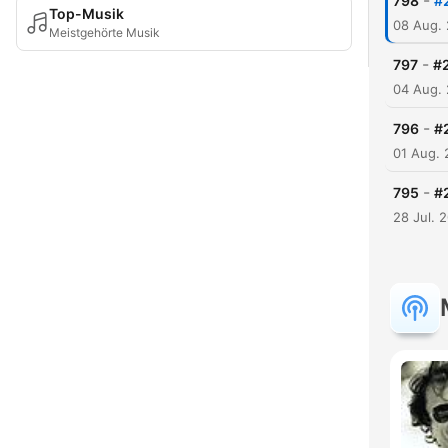
-
798
#
Top-Musik
08 Aug.
Meistgehörte Musik
-
797
#2
04 Aug.
-
796
#
01 Aug.
-
795
#
28 Jul. 