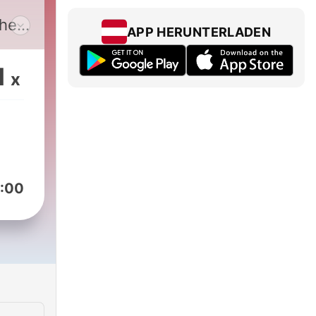
the
APP HERUNTERLADEN
ile
1
x
't
ut
:00
g
.
k's
s