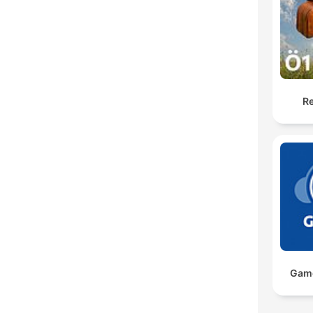
Re
Game