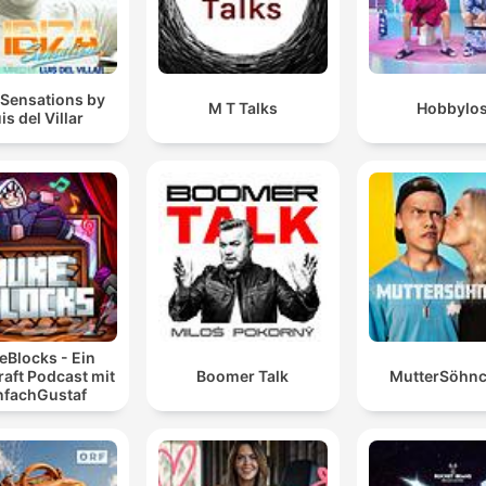
 Sensations by
M T Talks
Hobbylo
is del Villar
eBlocks - Ein
aft Podcast mit
Boomer Talk
MutterSöhn
nfachGustaf