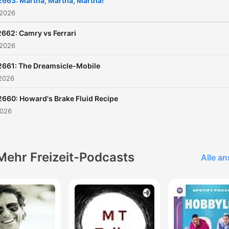
2663: Martha, Martha, Martha!
sponsor-free listening.
 2026
662: Camry vs Ferrari
 2026
2661: The Dreamsicle-Mobile
 2026
2660: Howard's Brake Fluid Recipe
2026
Mehr Freizeit-Podcasts
Alle a