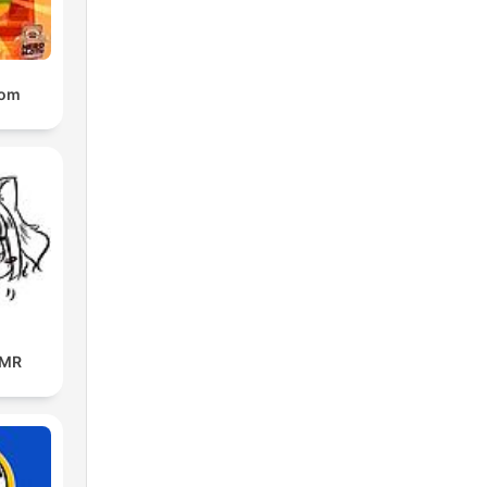
oom
SMR