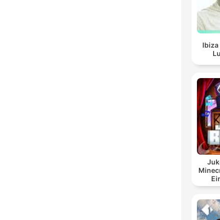
Ibiza
Lu
Juk
Minecr
Ei