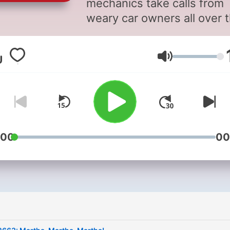
mechanics take calls from
weary car owners all over 
country, and crack wise wh
they diagnose Dodges and
Lautstärke
dismiss Diahatsus. You don
have to know anything abo
cars to love this one hour
weekly laugh fest.
Support public media by
:00
00
joining NPR+ at
plus.npr.or
You’ll get perks for over 25
NPR podcasts, and Car Tal
perks include full archive
access, new(!) call-in bonu
episodes with Ray, and