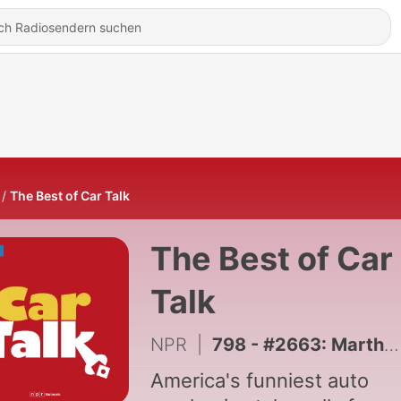
The Best of Car Talk
The Best of Car
Talk
NPR
|
798 - #2663: Martha, Martha, Martha!
America's funniest auto