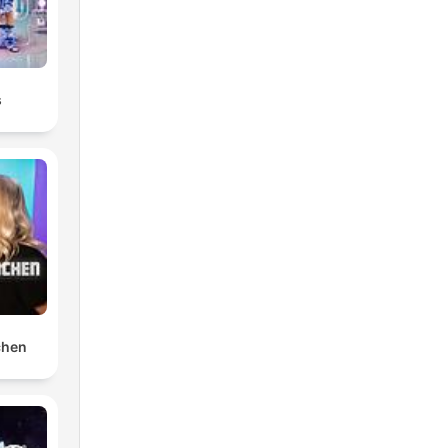
s
chen