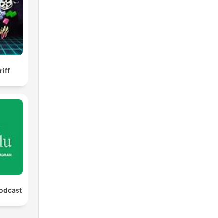
iff
Podcast