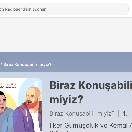
Biraz Konuşabilir miyiz?
Biraz Konuşabili
miyiz?
Biraz Konusabilir miyiz?
|
118 - Aşık Egzotik, Kont Dracula’nın Çarşı İznine Çıkması
İlker Gümüşoluk ve Kemal 