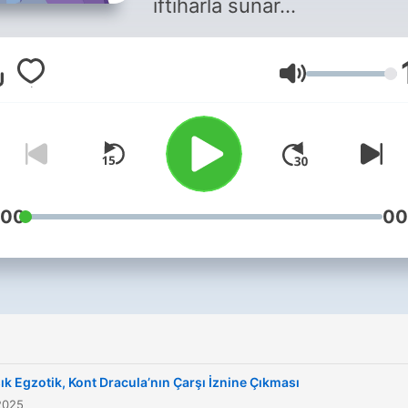
iftiharla sunar...
Lautstärke
:00
00
ık Egzotik, Kont Dracula’nın Çarşı İznine Çıkması
2025