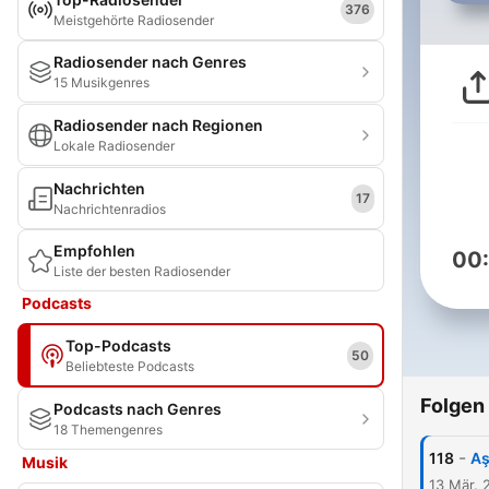
376
Meistgehörte Radiosender
Radiosender nach Genres
15 Musikgenres
Radiosender nach Regionen
Lokale Radiosender
Nachrichten
17
Nachrichtenradios
Empfohlen
00
Liste der besten Radiosender
Podcasts
Top-Podcasts
50
Beliebteste Podcasts
Folgen
Podcasts nach Genres
18 Themengenres
-
118
Aş
Musik
13 Mär. 