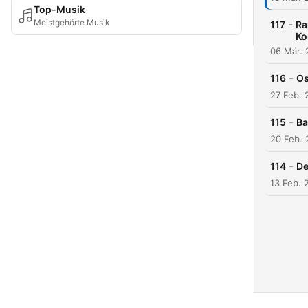
Top-Musik
Meistgehörte Musik
-
117
Ra
Ko
06 Mär.
-
116
Os
27 Feb. 
-
115
Ba
20 Feb.
-
114
De
13 Feb. 