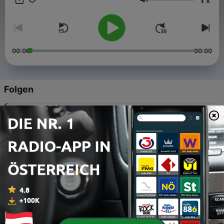
x
оживее в сърцето ти! Слушай. Размишлявай. Израствай
Lautstärke
във вярата. 📌 Представено от Библейска лига – България
00:00
00:00
Folgen
-
71
Деяния на апостолите 28 глава
20 Mär. 2025
-
70
Деяния на апостолите 27 глава
20 Mär. 2025
-
69
Деяния на апостолите 26 глава
20 Mär. 2025
-
68
Деяния на апостолите 25 глава
20 Mär. 2025