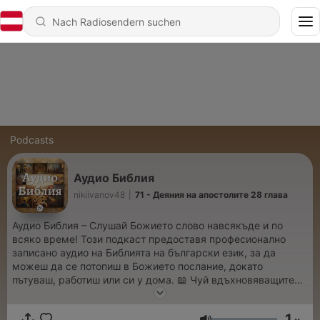
Podcasts
Аудио Библия
nikiivanov48
|
71 - Деяния на апостолите 28 глава
Аудио Библия – Слушай Божието слово навсякъде и по
всяко време! Този подкаст предоставя професионално
записано аудио на Библията на български език, за да
можеш да се потопиш в Божието послание, докато
пътуваш, работиш или си у дома. 📖 Чуй вдъхновяващите
истории и вечните истини, които променят животи. 🎧
Наслади се на ясен и изразителен прочит. 🙏 Нека Словото
1