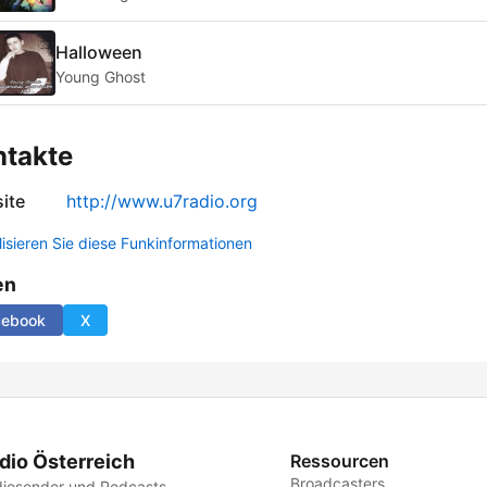
Halloween
Young Ghost
ntakte
ite
http://www.u7radio.org
lisieren Sie diese Funkinformationen
en
cebook
X
dio Österreich
Ressourcen
Broadcasters
iosender und Podcasts