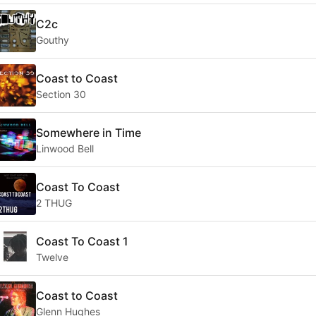
C2c
Gouthy
Coast to Coast
Section 30
Somewhere in Time
Linwood Bell
Coast To Coast
2 THUG
Coast To Coast 1
Twelve
Coast to Coast
Glenn Hughes