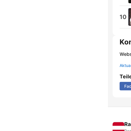
10
Ko
Webs
Aktua
Teil
Fa
Ra
Rad