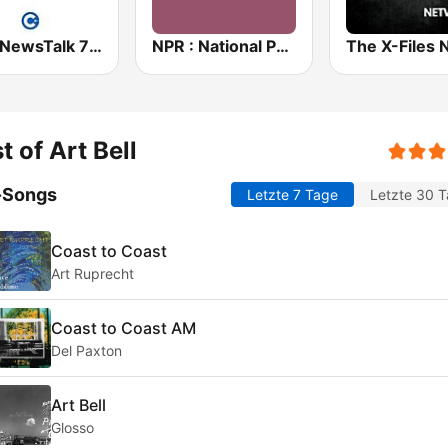
WJR NewsTalk 760 WJR
NPR : National Public Radio
t of Art Bell
-Songs
Letzte 7 Tage
Letzte 30 
Coast to Coast
Art Ruprecht
Coast to Coast AM
Del Paxton
Art Bell
Glosso