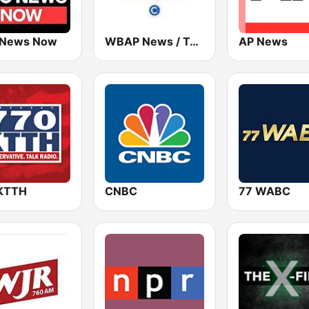
 News Now
WBAP News / Talk 820 AM and 96.7 FM
AP News
KTTH
CNBC
77 WABC