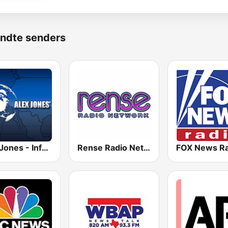
ndte senders
Alex Jones - Infowars.com
Rense Radio Network
FOX News Ra