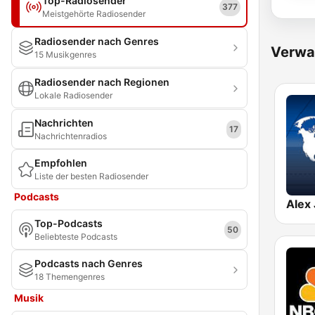
Top-Radiosender
377
Meistgehörte Radiosender
Radiosender nach Genres
Verwa
15 Musikgenres
Radiosender nach Regionen
Lokale Radiosender
Nachrichten
17
Nachrichtenradios
Empfohlen
Liste der besten Radiosender
Podcasts
Top-Podcasts
50
Beliebteste Podcasts
Podcasts nach Genres
18 Themengenres
Musik