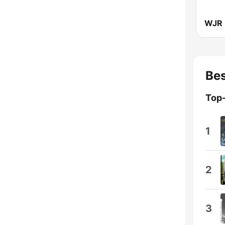
Bes
Top
1
2
3