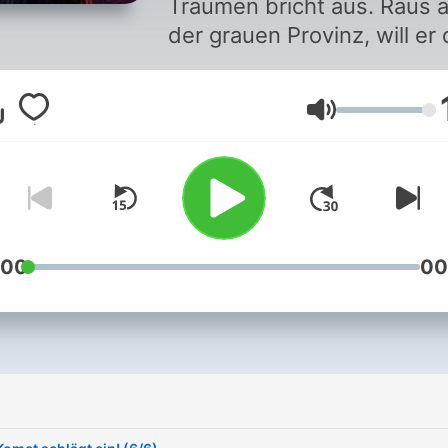
Träumen bricht aus. Raus 
der grauen Provinz, will er 
Musikwelt verändern. Er
träumt von Ruhm, Reichtu
Lautstärke
und den großen Bühnen. E
feiert große Erfolge. Und
stürzt immer wieder ab.
Begleitet von Ängsten und
Alkohol. Und dann gelingt
Lindenberg etwas, das ihm
:00
00
niemand mehr zugetraut hä
Dieser Podcast erzählt von
einem Künstler, der Grenz
sprengt: körperlich, seelisc
politisch. Wie wurde Udo z
Udo? Wie wurde aus dem