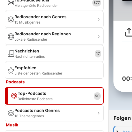
377
Meistgehörte Radiosender
Radiosender nach Genres
15 Musikgenres
Radiosender nach Regionen
Lokale Radiosender
Nachrichten
17
Nachrichtenradios
Empfohlen
Liste der besten Radiosender
00
Podcasts
Top-Podcasts
50
Beliebteste Podcasts
Podcasts nach Genres
18 Themengenres
Folgen
Musik