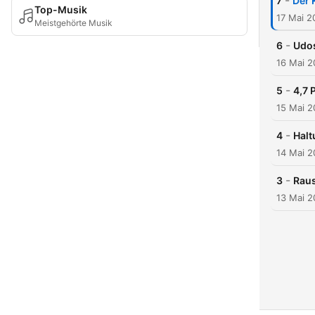
-
7
Der 
Top-Musik
17 Mai 2
Meistgehörte Musik
-
6
Udos
16 Mai 
-
5
4,7 
15 Mai 
-
4
Halt
14 Mai 
-
3
Raus
13 Mai 