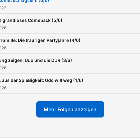
Komet schlägt ein! (6/6)
kleinen Jungen mit Ängste
026
der größte Rockstar
 grandioses Comeback (5/6)
Deutschlands? Und wie leb
2026
man ein Leben zwischen
Promille: Die traurigen Partyjahre (4/6)
Exzess und Erneuerung?
2026
ung zeigen: Udo und die DDR (3/6)
2026
 aus der Spießigkeit: Udo will weg (1/6)
2026
Mehr Folgen anzeigen