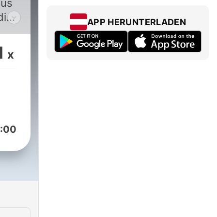
aus
die
APP HERUNTERLADEN
m
1
x
r
 Udo
:00
tte.
en
h,
u