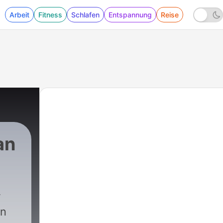
Arbeit
Fitness
Schlafen
Entspannung
Reise
an
 - Der Komet schlägt ein! (6/6)
en