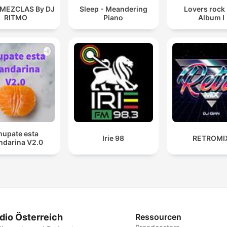
 MEZCLAS By DJ
Sleep - Meandering
Lovers rock
RITMO
Piano
Album I
hupate esta
Irie 98
RETROMI
darina V2.0
dio Österreich
Ressourcen