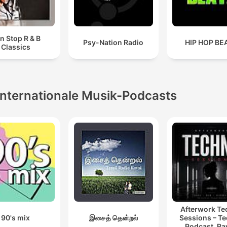
n Stop R & B
Psy-Nation Radio
HIP HOP BE
Classics
Internationale Musik-Podcasts
Afterwork T
90's mix
இசைத் தென்றல்
Sessions – T
Podcast, Ra