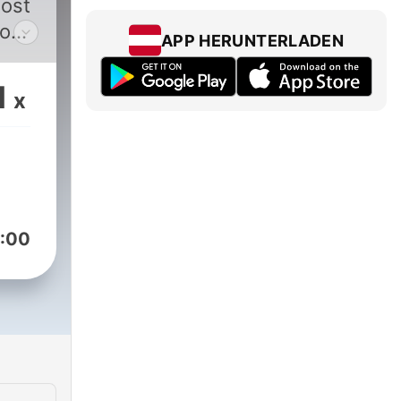
host
ioDJ
APP HERUNTERLADEN
oul,
oves
1
x
:00