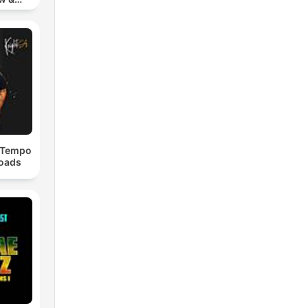
chno
dTempo
loads