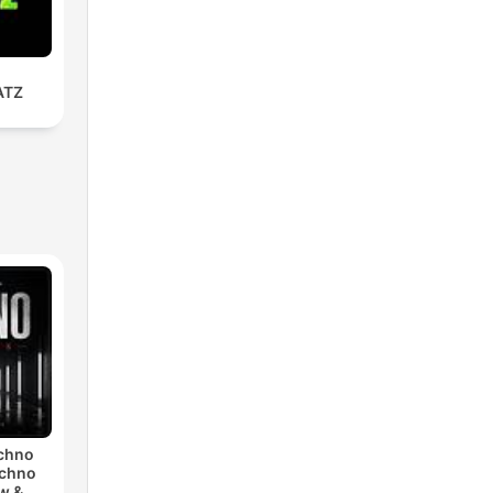
ATZ
echno
echno
w &