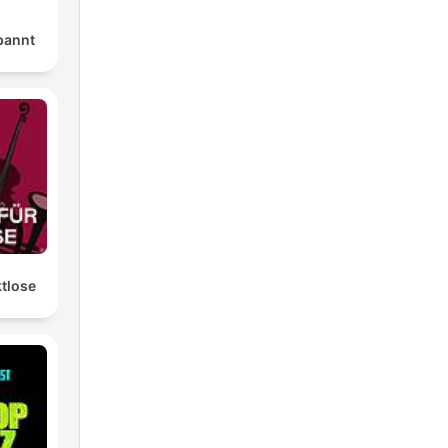
pannt
ktlose