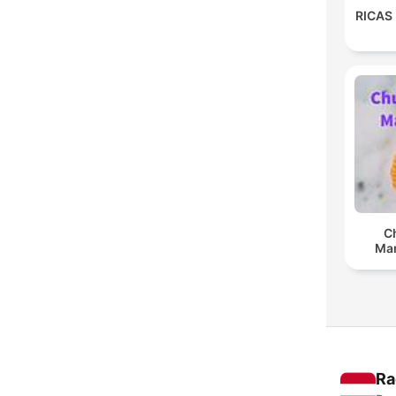
RICAS
C
Man
Ra