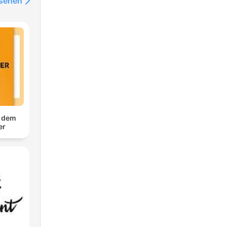
nsehen
f dem
er