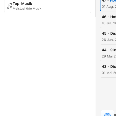
-
47
Ho
Top-Musik
01 Aug.
Meistgehörte Musik
-
46
Ho
10 Jul. 
-
45
Dis
26 Jun.
-
44
90
29 Mai 
-
43
Dis
01 Mai 