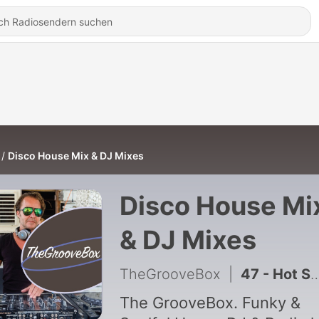
Disco House Mix & DJ Mixes
Disco House Mi
& DJ Mixes
TheGrooveBox
|
47 - Hot Summer Dance Mix 2 The GrooveBox
The GrooveBox. Funky &