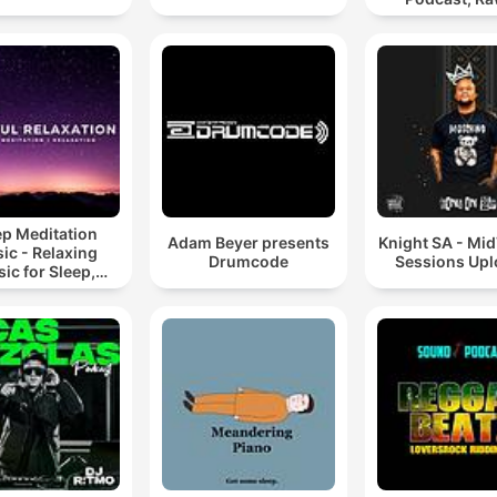
Hypnotic Te
Mixes
ep Meditation
Adam Beyer presents
Knight SA - Mi
ic - Relaxing
Drumcode
Sessions Up
ic for Sleep,
editation &
Relaxation