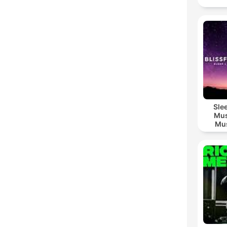
Sle
Mus
Mus
M