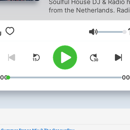
Soulful House DJ & Radio 
from the Netherlands. Rad
at Omroep Brabant. Love S
Disco, Funky & Soulful Gro
Lautstärke
and Deep House. More info
and enquiries at
groovebox@lustforlife.nl
:00
00