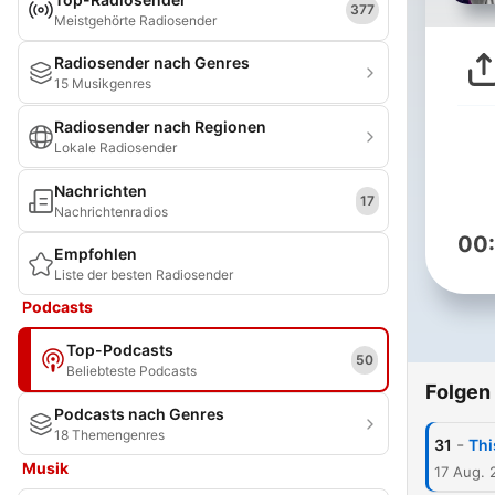
377
Meistgehörte Radiosender
Radiosender nach Genres
15 Musikgenres
Radiosender nach Regionen
Lokale Radiosender
Nachrichten
17
Nachrichtenradios
00
Empfohlen
Liste der besten Radiosender
Podcasts
Top-Podcasts
50
Beliebteste Podcasts
Folgen
Podcasts nach Genres
18 Themengenres
-
31
Thi
Musik
17 Aug. 