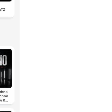
ATZ
echno
echno
w &
chno