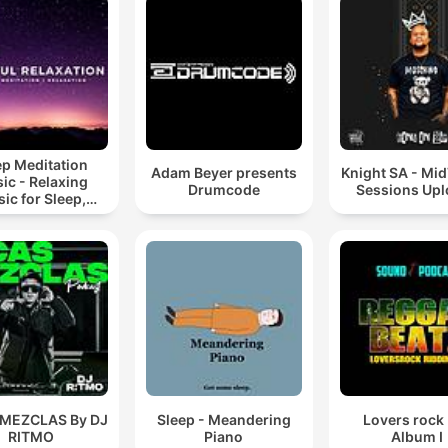
ep Meditation
Adam Beyer presents
Knight SA - Mi
ic - Relaxing
Drumcode
Sessions Up
ic for Sleep,
editation &
Relaxation
 MEZCLAS By DJ
Sleep - Meandering
Lovers rock
RITMO
Piano
Album I