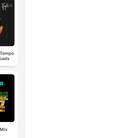
dTempo
loads
 Mix