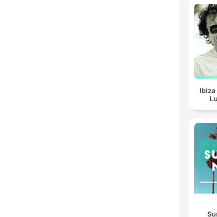
Ibiza
Lu
Su