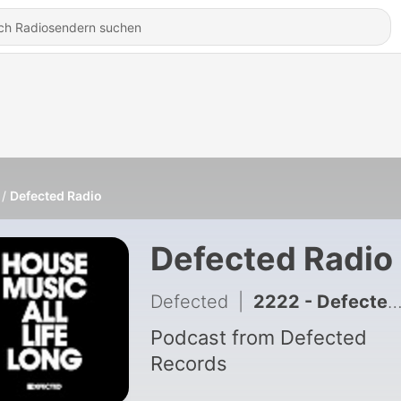
Defected Radio
Defected Radio
Defected
|
2222 - Defected Radio Show hosted by Sam Divine - 31-07-2026
Podcast from Defected
Records