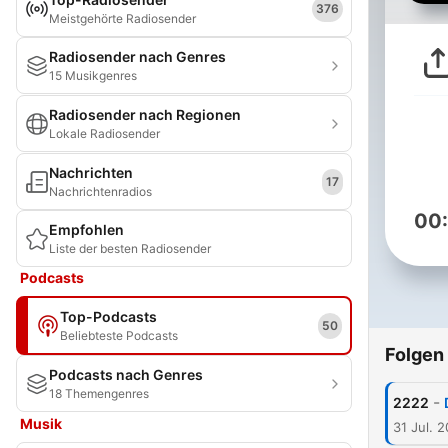
376
Meistgehörte Radiosender
Radiosender nach Genres
15 Musikgenres
Radiosender nach Regionen
Lokale Radiosender
Nachrichten
17
Nachrichtenradios
00
Empfohlen
Liste der besten Radiosender
Podcasts
Top-Podcasts
50
Beliebteste Podcasts
Folgen
Podcasts nach Genres
18 Themengenres
-
2222
Musik
31 Jul. 