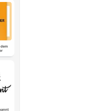
f dem
er
pannt