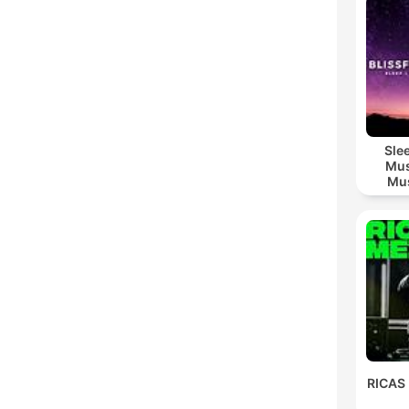
Sle
Mus
Mus
M
RICAS