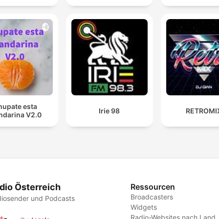
hupate esta
Irie 98
RETROMI
darina V2.0
dio Österreich
Ressourcen
Broadcasters
iosender und Podcasts
Widgets
Radio-Websites nach Land