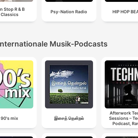
n Stop R & B
Psy-Nation Radio
HIP HOP BE
Classics
Internationale Musik-Podcasts
Afterwork T
90's mix
இசைத் தென்றல்
Sessions – T
Podcast, Ra
Hypnotic Te
Mixes