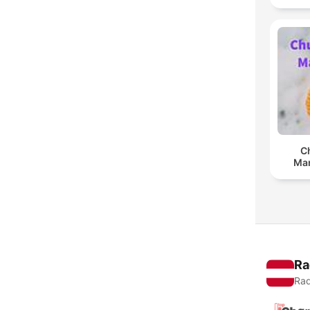
C
Man
Ra
Rad