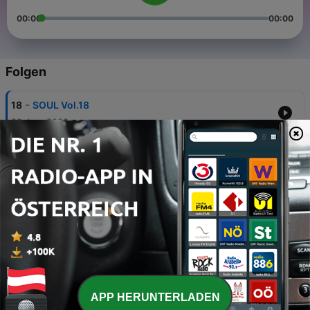
00:00
00:00
Folgen
-
18
SOUL Vol.18
02 Jun. 2026
-
17
SOUL Vol. 17
30 Apr. 2026
-
16
SOUL Vol 16
04 Feb. 2026
-
15
SOUL Vol 15
14 Jan. 2026
-
14
SOUL Vol 14
APP HERUNTERLADEN
11 Dez. 2025