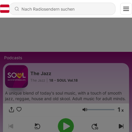
Podcasts
The Jazz
The Jazz
|
18 - SOUL Vol.18
A unique blend of today's soul music, with a touch of smooth
jazz, reggae, house and old skool. Adult music for adult minds.
1
x
Lautstärke