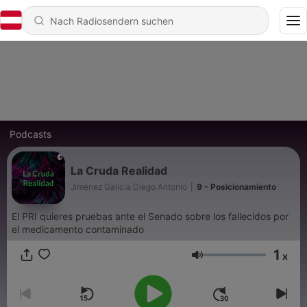
Podcasts
La Cruda Realidad
Jiménez Galicia Diego Antonio
|
9 - Posicionamiento
El PRI quieres pruebas ante el Senado sobre los fallecidos por
el medicamento contaminado
1
x
Lautstärke