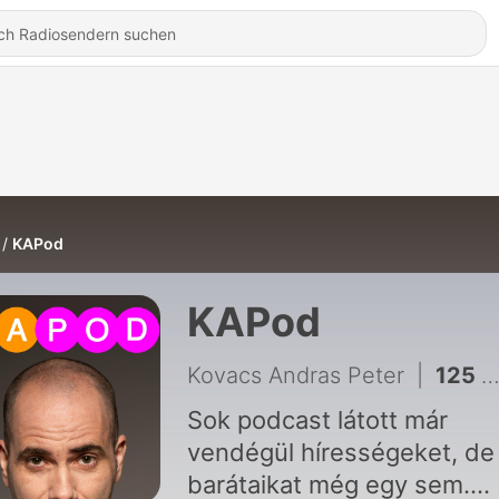
KAPod
KAPod
Kovacs Andras Peter
|
125 - KAPóra - Fluor & Diaz
Sok podcast látott már
vendégül hírességeket, de
barátaikat még egy sem.