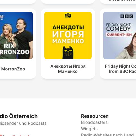
Анекдоты Игоря
Friday Night 
X MorronZoo
Маменко
from BBC Rad
dio Österreich
Ressourcen
Broadcasters
iosender und Podcasts
Widgets
Radio-Websites nach Land