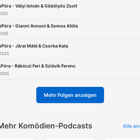
előnyére válnak minden
Póra - Vályi István & Göbölyös Zsolt
barátságnak.
2025
Póra - Gianni Annoni & Somos Attila
2025
Póra - Járai Máté & Csorba Kata
 2025
Póra - Rákóczi Feri & Szlávik Ferenc
 2025
Mehr Folgen anzeigen
Mehr Komödien-Podcasts
Alle a