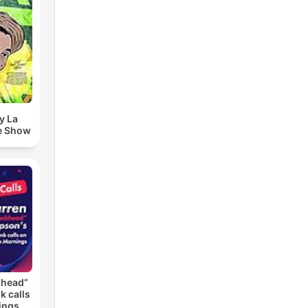
y La
e Show
khead”
k calls
ings