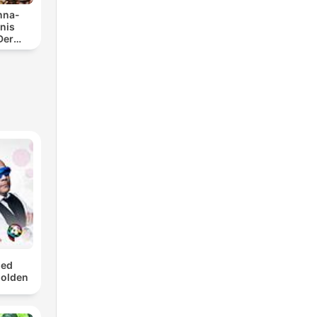
Anna-
nis
Der
cast
med
Golden