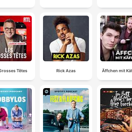
Grosses Têtes
Rick Azas
Äffchen mit Kä