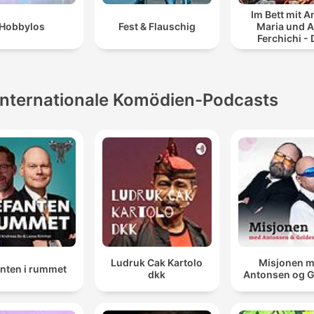
Im Bett mit 
Hobbylos
Fest & Flauschig
Maria und A
Ferchichi - 
Bushido Pod
Internationale Komödien-Podcasts
Ludruk Cak Kartolo
Misjonen 
anten i rummet
dkk
Antonsen og 