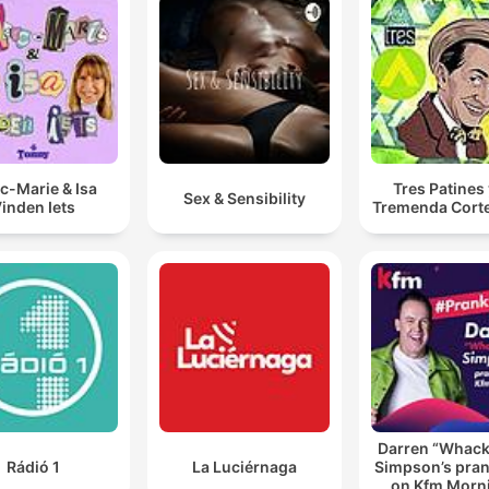
c-Marie & Isa
Tres Patines 
Sex & Sensibility
inden Iets
Tremenda Cort
Darren “Whac
Rádió 1
La Luciérnaga
Simpson’s pran
on Kfm Morn