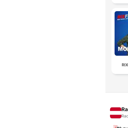
RI
Ra
Rad