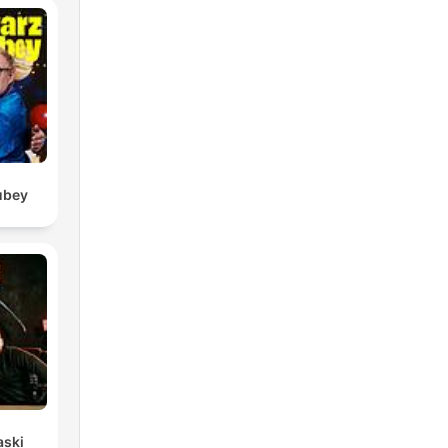
ubey
aski