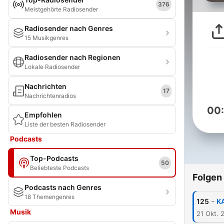
376
Meistgehörte Radiosender
Radiosender nach Genres
15 Musikgenres
Radiosender nach Regionen
Lokale Radiosender
Nachrichten
17
Nachrichtenradios
00
Empfohlen
Liste der besten Radiosender
Podcasts
Top-Podcasts
50
Beliebteste Podcasts
Folgen
Podcasts nach Genres
18 Themengenres
-
125
KA
Musik
21 Okt. 