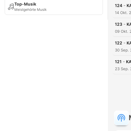
Top-Musik
-
124
KA
Meistgehörte Musik
14 Okt. 
-
123
KA
09 Okt. 
-
122
KA
30 Sep.
-
121
KA
23 Sep.