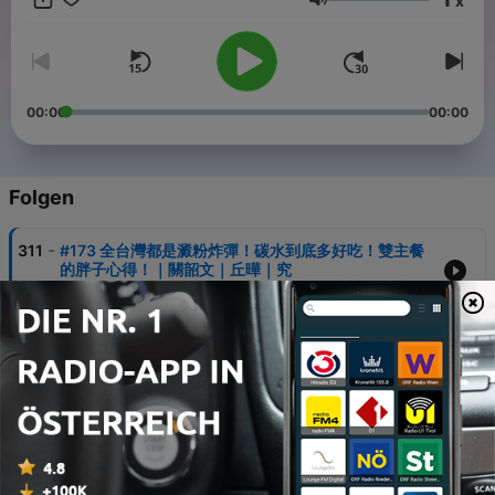
x
0700各大平台上線 - 【負能量週記主持群 IG在這裡❤️】 關韶文：
Lautstärke
ethan_kuan_kuan 丘曄：choo_yeh 賴珮如：vinolai 美寶：
ihua_chen 諾：liznono - 【這還有你不知道的關韶文！📣】 追蹤IG
掌握限時動態 ‣ ethan_kuan_kuan 加入LINE可以私訊我們 ‣ 打開
LINE搜尋「關韶文 關關」 -- Hosting provided by
SoundOn
00:00
00:00
Folgen
-
311
#173 全台灣都是澱粉炸彈！碳水到底多好吃！雙主餐
的胖子心得！｜關韶文｜丘曄｜究
02 Aug. 2026
-
310
#172 台中好吃又好玩！「燒肉、夜市、美術館」你最
愛去哪？｜關韶文｜丘曄｜賴珮如
26 Jul. 2026
-
309
#171 30歲以上睡醒都很軟嗎？泌尿科醫師親身體驗來
解答！｜關韶文｜丘曄｜津久診所陳偉傑醫師｜津久
診所羅詩修醫師
19 Jul. 2026