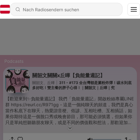
Podcasts
關韶文關關x丘曄【負能量週記】
關韶文、丘曄
|
311 - #173 全台灣都是澱粉炸彈！碳水到底
多好吃！雙主餐的胖子心得！｜關韶文｜丘曄｜究
【歡迎來到✨負能量週記】 我們「負能量週記」開啟粉絲專屬LINE
群 https://reurl.cc/R971gg - 這是一個純聊天的頻道，我們是真心
當作私底下在聊天，熱愛諧音梗、俗諺、互相吐槽、互相插話，如
果你期待這是一個脫口秀或晚會節目，那可能必須慎選，但如果你
只是單純想聽聽朋友聊天，或是不同的價值觀和想法，那歡迎加入
負能量週記！語速本身過快，完全沒有任何加速，請專心聆聽（也
不一定要這麼專心！） - 【固定上線時間】 每週一Podcast上線：
1