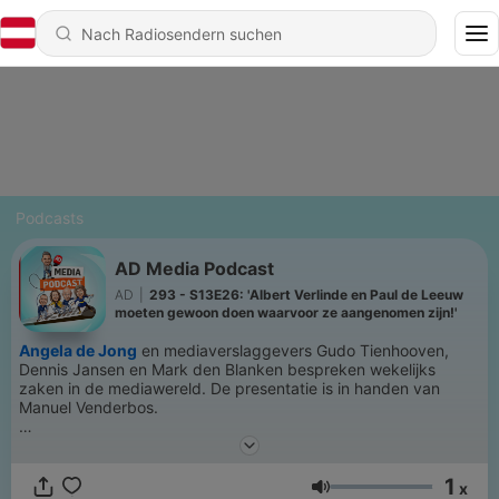
Podcasts
AD Media Podcast
AD
|
293 - S13E26: 'Albert Verlinde en Paul de Leeuw
moeten gewoon doen waarvoor ze aangenomen zijn!'
Angela de Jong
en mediaverslaggevers Gudo Tienhooven,
Dennis Jansen en Mark den Blanken bespreken wekelijks
zaken in de mediawereld. De presentatie is in handen van
Manuel Venderbos.
Meer medianieuws? Ga naar AD.nl/show
1
x
Lautstärke