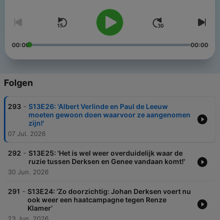
00:00
00:00
Folgen
-
293
S13E26: 'Albert Verlinde en Paul de Leeuw
moeten gewoon doen waarvoor ze aangenomen
zijn!'
07 Jul. 2026
-
292
S13E25: 'Het is wel weer overduidelijk waar de
ruzie tussen Derksen en Genee vandaan komt!'
30 Jun. 2026
-
291
S13E24: ‘Zo doorzichtig: Johan Derksen voert nu
ook weer een haatcampagne tegen Renze
Klamer’
23 Jun. 2026