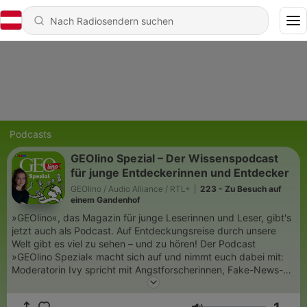
Podcasts
GEOlino Spezial – Der Wissenspodcast
für junge Entdeckerinnen und Entdecker
GEOlino / Audio Alliance / RTL+
|
223 - Zu Besuch auf
einem Gandenhof
»GEOlino«, das Magazin für junge Leserinnen und Leser, gibt's
jetzt auch als Podcast. Auf Entdeckungsreise durch unsere
Welt gibt es viel zu sehen – und zu hören! Der Podcast
»GEOlino Spezial« macht sich auf und nimmt euch dabei mit:
Moderatorin Ivy spricht mit Angstforscherinnen, Fake-News-
Entlarvern und Fridays for Future-Aktivistinnen. Warum ist
Angst eine gute Sache? Warum gab es Falschmeldungen