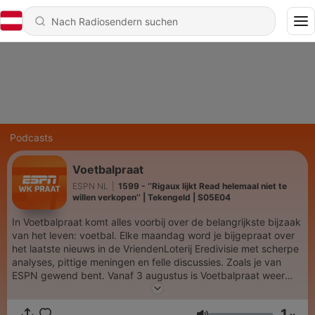
Podcasts
Voetbalpraat
ESPN NL
|
1599 - ‘’Rigaux lijkt Read helemaal niet te
willen verkopen’’ | Tekengeld | S05E04
In Voetbalpraat komt alles voorbij over de belangrijkste bijzaak
van het leven: voetbal. Elke maandag word je bijgepraat over
het laatste nieuws in de VriendenLoterij Eredivisie met scherpe
analyses, pittige meningen en felle discussies. Zoals je van
ESPN gewend bent. Vanaf 3 augustus is Voetbalpraat weer
van maandag tot en met donderdag te beluisteren.
1