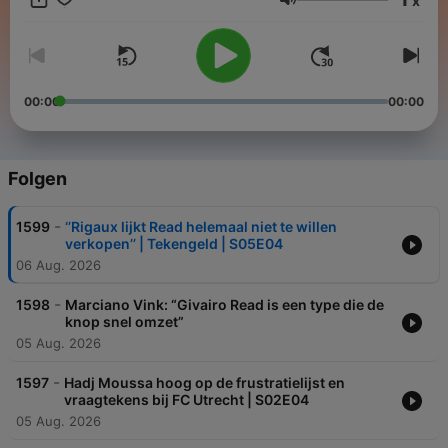
x
Lautstärke
00:00
00:00
Folgen
-
1599
‘’Rigaux lijkt Read helemaal niet te willen
verkopen’’ | Tekengeld | S05E04
06 Aug. 2026
-
1598
Marciano Vink: “Givairo Read is een type die de
knop snel omzet”
05 Aug. 2026
-
1597
Hadj Moussa hoog op de frustratielijst en
vraagtekens bij FC Utrecht | S02E04
05 Aug. 2026