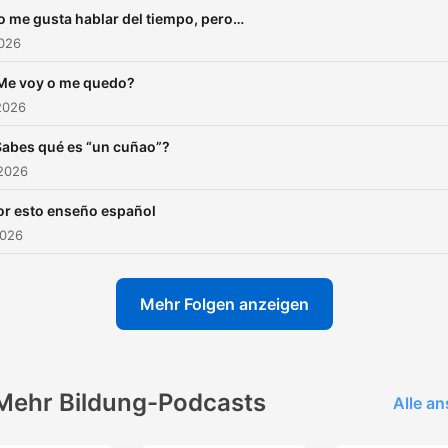
o me gusta hablar del tiempo, pero…
2026
Me voy o me quedo?
2026
abes qué es “un cuñao”?
 2026
or esto enseño español
2026
Mehr Folgen anzeigen
Mehr Bildung-Podcasts
Alle a