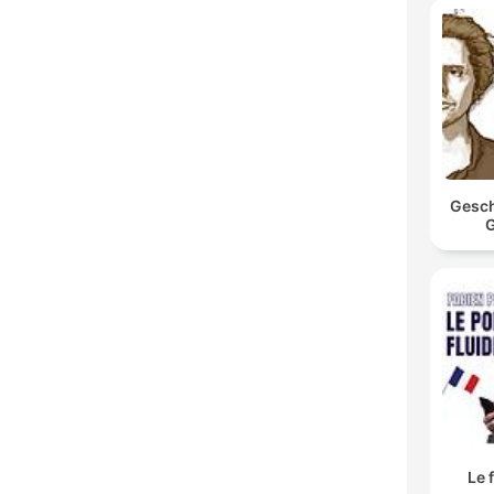
Gesch
G
Le 