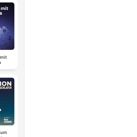
 mit
a
zum