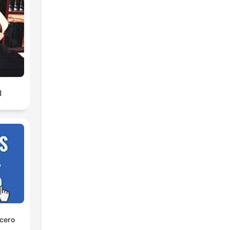
ا
 cero