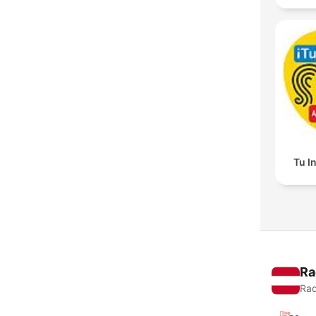
Tu I
Ra
Rad