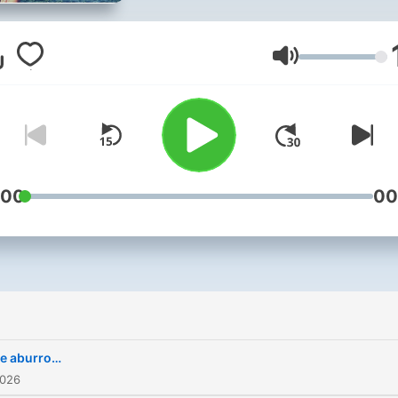
Lautstärke
:00
00
e aburro…
2026