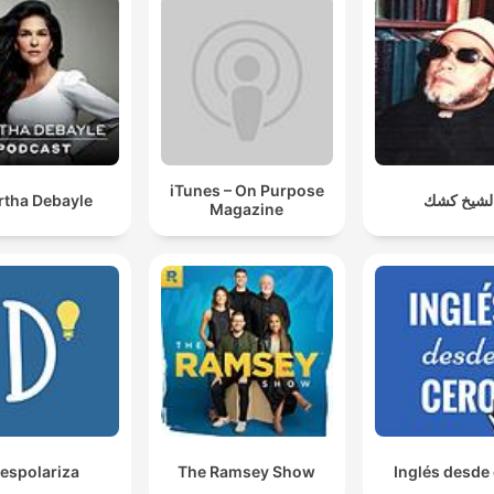
iTunes – On Purpose
rtha Debayle
لشيخ كشك
Magazine
espolariza
The Ramsey Show
Inglés desde