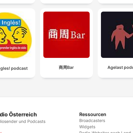
商周Bar
Agelast pod
ngles! podcast
dio Österreich
Ressourcen
Broadcasters
iosender und Podcasts
Widgets
Radio-Websites nach Land