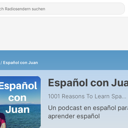
Español con Juan
Español con Ju
1001 Reasons To Learn Spanish
Un podcast en español par
aprender español