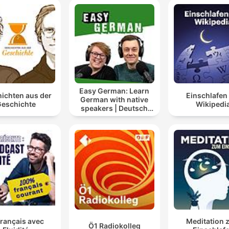
Easy German: Learn
ichten aus der
Einschlafen
German with native
eschichte
Wikipedi
speakers | Deutsch
lernen mit
Muttersprachlern
français avec
Meditation 
Ö1 Radiokolleg