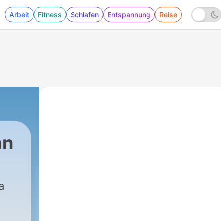
Arbeit
Fitness
Schlafen
Entspannung
Reise
an
|
664 - Me aburro…
a