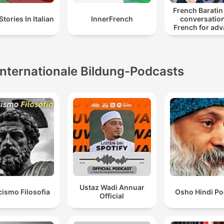
French Baratin 
 Stories In Italian
InnerFrench
conversation
French for ad
learners, déb
français authe
B2 et C1, FLE, 
Internationale Bildung-Podcasts
Ustaz Wadi Annuar
cismo Filosofia
Osho Hindi Po
Official