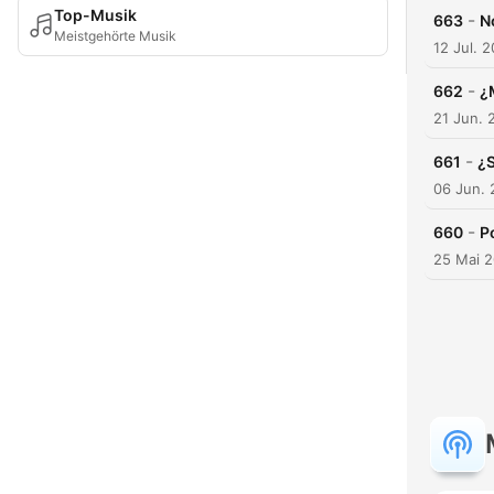
Top-Musik
-
663
N
Meistgehörte Musik
12 Jul. 
-
662
¿
21 Jun. 
-
661
¿S
06 Jun.
-
660
P
25 Mai 