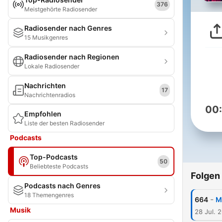
376
Meistgehörte Radiosender
Radiosender nach Genres
15 Musikgenres
Radiosender nach Regionen
Lokale Radiosender
Nachrichten
17
Nachrichtenradios
00
Empfohlen
Liste der besten Radiosender
Podcasts
Top-Podcasts
50
Beliebteste Podcasts
Folgen
Podcasts nach Genres
18 Themengenres
-
664
M
Musik
28 Jul. 