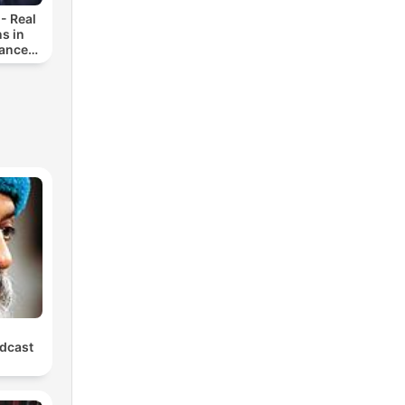
- Real
s in
vanced
ats en
ntique,
French
dcast