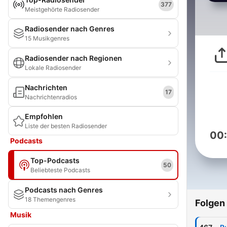
377
Meistgehörte Radiosender
Radiosender nach Genres
15 Musikgenres
Radiosender nach Regionen
Lokale Radiosender
Nachrichten
17
Nachrichtenradios
Empfohlen
Liste der besten Radiosender
00
Podcasts
Top-Podcasts
50
Beliebteste Podcasts
Podcasts nach Genres
18 Themengenres
Folgen
Musik