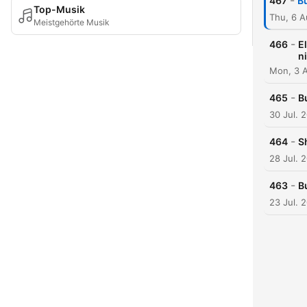
-
467
B
Top-Musik
Thu, 6 
Meistgehörte Musik
-
466
E
n
Mon, 3 
-
465
B
30 Jul. 
-
464
S
28 Jul. 
-
463
B
23 Jul. 