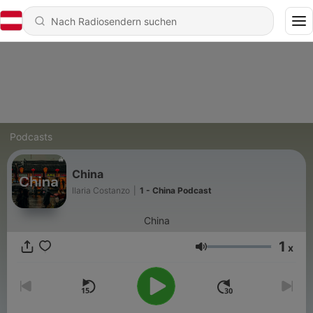
Podcasts
China
Ilaria Costanzo
|
1 - China Podcast
China
1
x
Lautstärke