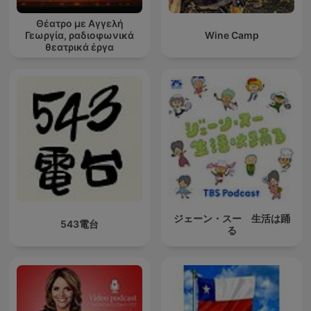
Θέατρο με Αγγελή
Γεωργία, ραδιοφωνικά
Wine Camp
θεατρικά έργα
ジェーン・スー 生活は踊
543電台
る