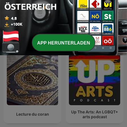
Choice Classic Radio
Detectives | Old Time
Hörbücher
Radio
Internationale Kunst-Podcasts
APP HERUNTERLADEN
Up The Arts: An LGBQT+
Lecture du coran
arts podcast