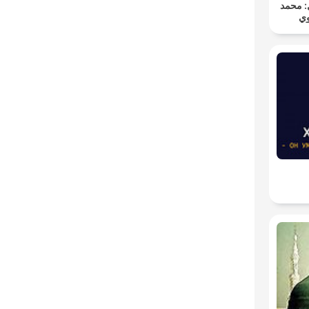
المُصْحَ
صد