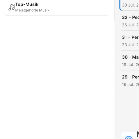
Top-Musik
30 Jul. 
Meistgehörte Musik
-
32
Ped
26 Jul. 
-
31
Per
23 Jul. 
-
30
Mar
19 Jul. 
-
29
Per
16 Jul. 