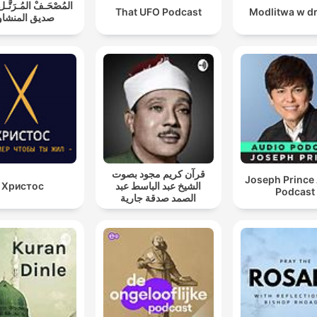
ـفْ المُـرَتَّـل: محمد
That UFO Podcast
Modlitwa w d
يق المنشاوي
قرآن كريم مجود بصوت
Joseph Prince
Христос
الشيخ عبد الباسط عبد
Podcast
الصمد صدقة جارية