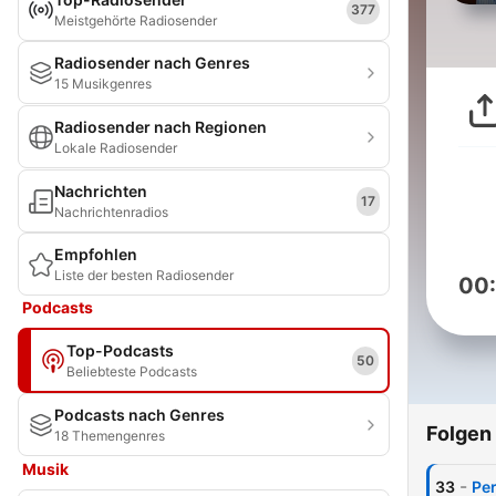
377
Meistgehörte Radiosender
Radiosender nach Genres
15 Musikgenres
Radiosender nach Regionen
Lokale Radiosender
Nachrichten
17
Nachrichtenradios
Empfohlen
Liste der besten Radiosender
00
Podcasts
Top-Podcasts
50
Beliebteste Podcasts
Podcasts nach Genres
Folgen
18 Themengenres
Musik
-
33
Per