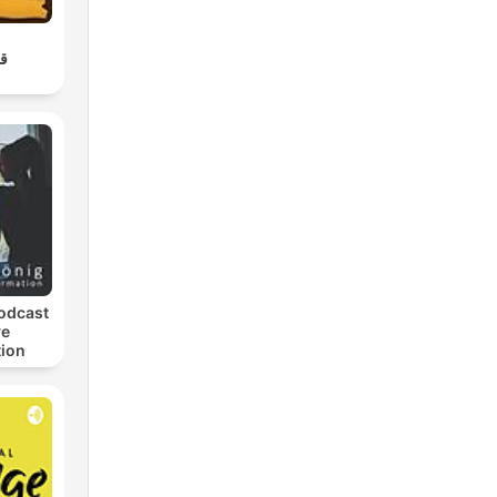
ن
odcast
ve
ion