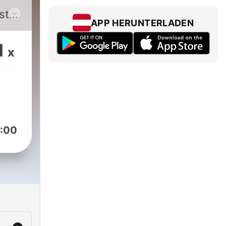
st
APP HERUNTERLADEN
1
x
a
ou
:00