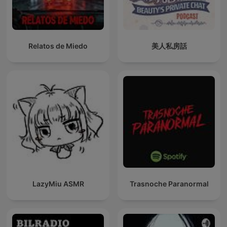
Relatos de Miedo
美人私房話
LazyMiu ASMR
Trasnoche Paranormal