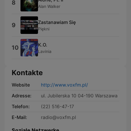
8
Alan Walker
Zastanawiam Się
9
Piękni
K.O.
10
Lavinia
Kontakte
Website
http://www.voxfm.pl/
Adresse:
ul. Jubilerska 10 04-190 Warszawa
Telefon:
(22) 516-47-17
E-Mail:
radio@voxfm.pl
Soziale Netzwerke