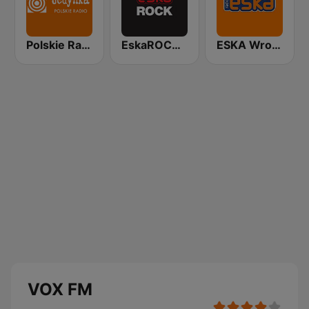
Polskie Radio Program I (PR1) Jedynka
EskaROCK Warszawa
ESKA Wrocław
VOX FM