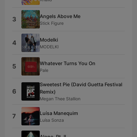
Angels Above Me
3
Stick Figure
Modelki
4
MODELKI
Whatever Turns You On
5
Pale
Sweetest Pie (David Guetta Festival
6
Remix)
Megan Thee Stallion
Luísa Manequim
7
Luísa Sonza
Alone, Pt. II