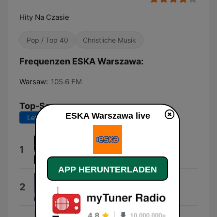
Hity Na Czasie
Pop / Top 40
Christliche Musik
Frequenzen ESKA Warszawa:
Warsaw:
105.6 FM
Top-Songs
ESKA Warszawa live
Letzte 7 Tage
Letzte 30 Tage
Hity na czasie
1
Tede
APP HERUNTERLADEN
Dai Dai Dai
2
Robertino