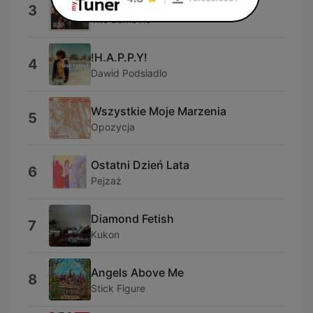
Dżentelmenel
3
Vito Bambino
!H.A.P.P.Y!
4
Dawid Podsiadlo
Wszystkie Moje Marzenia
5
Opozycja
Ostatni Dzień Lata
6
Pejzaż
Diamond Fetish
7
Kukon
Angels Above Me
8
Stick Figure