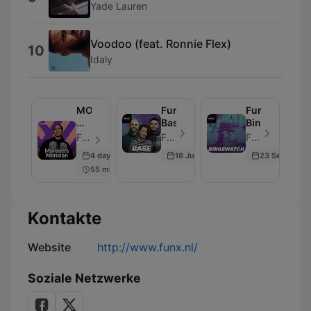
Yade Lauren
Voodoo (feat. Ronnie Flex)
10
Idaly
MOREIRA’S
FunX
FunX
MANSION
Base
Bingewatch
ON
FunX - Folge 384
FunX - Folge 235
FunX - Folge 193
AIR
4 days ago
18 Jun 2023
23 Sep 2022
–
55 min
FREDDY
MOREIRA
Kontakte
Website
http://www.funx.nl/
Soziale Netzwerke