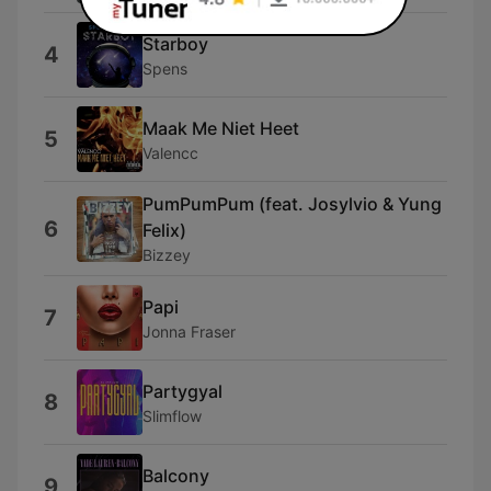
Starboy
4
Spens
Maak Me Niet Heet
5
Valencc
PumPumPum (feat. Josylvio & Yung
6
Felix)
Bizzey
Papi
7
Jonna Fraser
Partygyal
8
Slimflow
Balcony
9