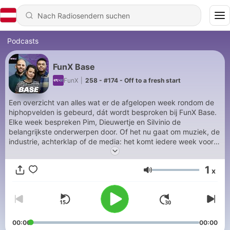
Podcasts
FunX Base
FunX
|
258 - #174 - Off to a fresh start
Een overzicht van alles wat er de afgelopen week rondom de
hiphopvelden is gebeurd, dát wordt besproken bij FunX Base.
Elke week bespreken Pim, Dieuwertje en Silvinio de
belangrijkste onderwerpen door. Of het nu gaat om muziek, de
industrie, achterklap of de media: het komt iedere week voorbij
in FunX Base.
1
x
Lautstärke
00:00
00:00