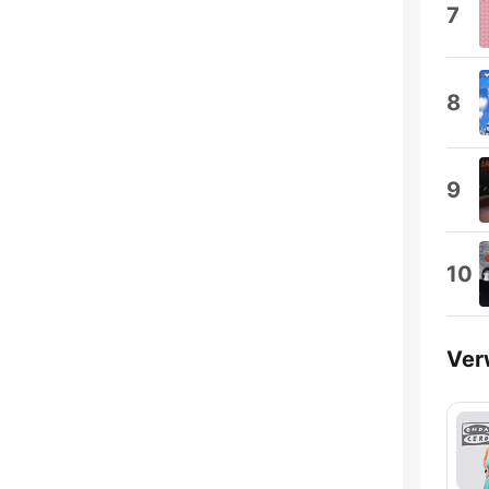
7
8
9
10
Ver