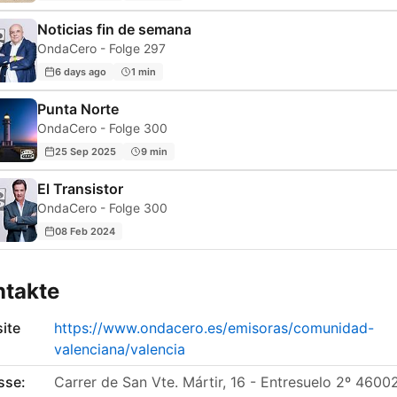
Noticias fin de semana
OndaCero - Folge 297
6 days ago
1 min
Punta Norte
OndaCero - Folge 300
25 Sep 2025
9 min
El Transistor
OndaCero - Folge 300
08 Feb 2024
ntakte
ite
https://www.ondacero.es/emisoras/comunidad-
valenciana/valencia
sse:
Carrer de San Vte. Mártir, 16 - Entresuelo 2º 4600