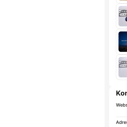
Ko
Webs
Adre