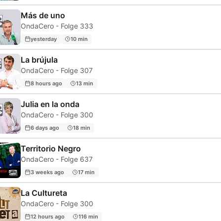
Más de uno
OndaCero - Folge 333
yesterday
10 min
La brújula
OndaCero - Folge 307
8 hours ago
13 min
Julia en la onda
OndaCero - Folge 300
6 days ago
18 min
Territorio Negro
OndaCero - Folge 637
3 weeks ago
17 min
La Cultureta
OndaCero - Folge 300
12 hours ago
116 min