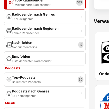
Top-Radiosender
377
Meistgehörte Radiosender
Radiosender nach Genres
15 Musikgenres
Verwa
Radiosender nach Regionen
Lokale Radiosender
Nachrichten
17
Nachrichtenradios
Empfohlen
Liste der besten Radiosender
Podcasts
Top-Podcasts
50
Beliebteste Podcasts
Podcasts nach Genres
18 Themengenres
Musik