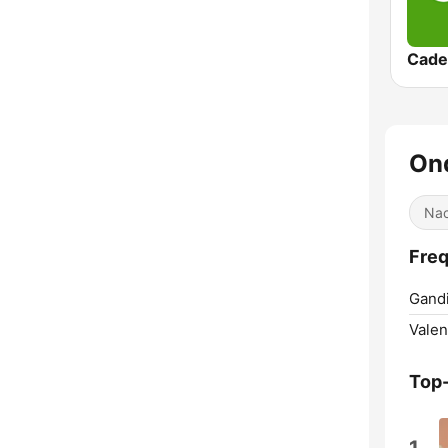
Cade
Ond
Nac
Freq
Gandi
Valen
Top