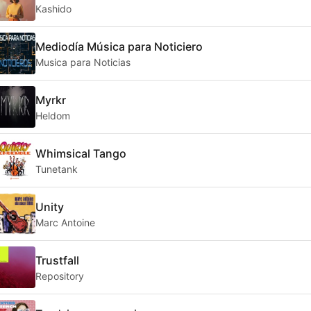
Kashido
Mediodía Música para Noticiero
Musica para Noticias
Myrkr
Heldom
Whimsical Tango
Tunetank
Unity
Marc Antoine
Trustfall
Repository