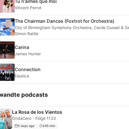
Tu n'aimes que moi
Vincent Perrot
The Chairman Dances (Foxtrot for Orchestra)
City of Birmingham Symphony Orchestra, Cecile Ousset & Si
Simon Rattle
Carina
James Hunter
Connection
Elastica
wandte podcasts
La Rosa de los Vientos
OndaCero - Folge 1133
5 days ago
245 min