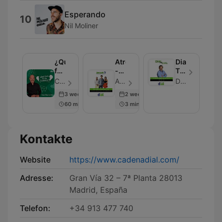
Esperando
10
Nil Moliner
¿Qué
Atrévete
Dial
falló
-
Tal
en
Las
Cual
Cadena Dial - Folge 50
Atrévete - Folge 50
Dial Tal Cual
lo
Bromas
-
3 weeks ago
2 weeks ago
vuestro?
de
Noticias
60 min
3 min
Isidro
musicales
Montalvo
Kontakte
Website
https://www.cadenadial.com/
Adresse:
Gran Vía 32 – 7ª Planta 28013
Madrid, España
Telefon:
+34 913 477 740