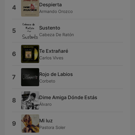
Despierta
4
Armando Orozco
Sustento
5
Cabeza De Ratón
Te Extrañaré
6
Carlos Vives
Rojo de Labios
7
Corbeto
Dime Amiga Dónde Estás
8
Álvaro
Mi luz
9
Pastora Soler