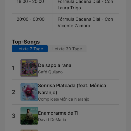
18:00 - 20:00
Fórmula Cadena Dial - Con
Laura Trigo
20:00 - 00:00
Fórmula Cadena Dial - Con
Vicente Zamora
Top-Songs
Letzte 7 Tage
Letzte 30 Tage
De sapo a rana
1
Café Quijano
Sonrisa Plateada (feat. Mónica
2
Naranjo)
Complices/Mónica Naranjo
Enamorarme de Ti
3
David DeMaría