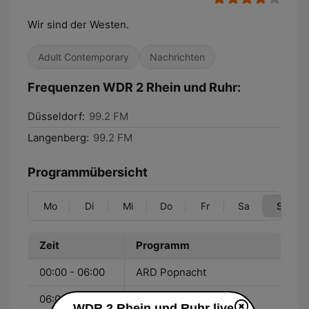
Wir sind der Westen.
Adult Contemporary
Nachrichten
Frequenzen WDR 2 Rhein und Ruhr:
Düsseldorf:
99.2 FM
Langenberg:
99.2 FM
Programmübersicht
Mo
Di
Mi
Do
Fr
Sa
So
Zeit
Programm
00:00 - 06:00
ARD Popnacht
06:00 - 08:00
WDR 2 Der
WDR 2 Rhein und Ruhr live