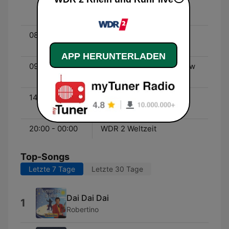
Sonntagmorgen - Udo
Vieth
08:00 - 09:00
WDR 2 Sonntagsfragen -
Gisela Steinhauer
APP HERUNTERLADEN
09:00 - 14:00
WDR 2 Die Sonntagsshow
- Marco Schreyl
14:00 - 20:00
WDR 2 Sonntag Live -
Sven Pistor
20:00 - 00:00
WDR 2 Weltzeit
Top-Songs
Letzte 7 Tage
Letzte 30 Tage
Dai Dai Dai
1
Robertino