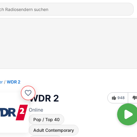
er
WDR 2
WDR 2
948
Online
Pop / Top 40
Adult Contemporary