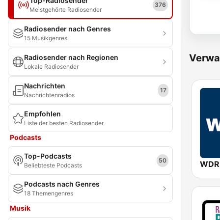
Top-Radiosender
376
Meistgehörte Radiosender
Radiosender nach Genres
15 Musikgenres
Verwa
Radiosender nach Regionen
Lokale Radiosender
Nachrichten
17
Nachrichtenradios
Empfohlen
Liste der besten Radiosender
Podcasts
Top-Podcasts
50
WDR
Beliebteste Podcasts
Podcasts nach Genres
18 Themengenres
Musik