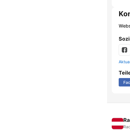
Ko
Webs
Sozi
Aktua
Teil
Fa
Ra
Rad