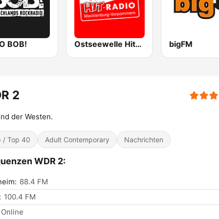
O BOB!
Ostseewelle Hit-Radio 105.6
bigFM
R 2
ind der Westen.
 / Top 40
Adult Contemporary
Nachrichten
quenzen WDR 2:
heim:
88.4 FM
:
100.4 FM
Online