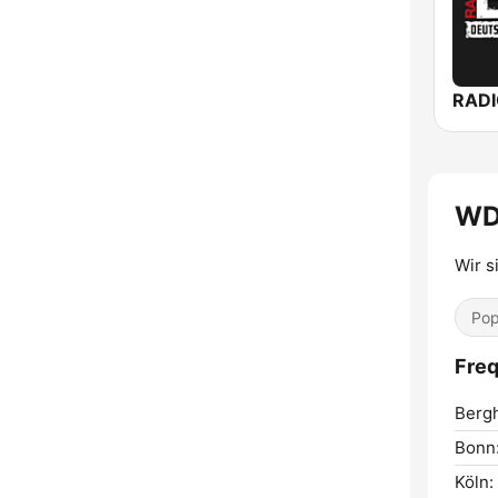
RADI
WD
Wir s
Pop
Fre
Berg
Bonn
Köln: