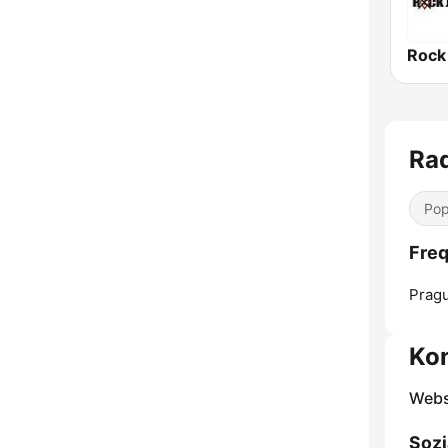
Rock
Rad
Pop
Freq
Prag
Ko
Webs
Sozi