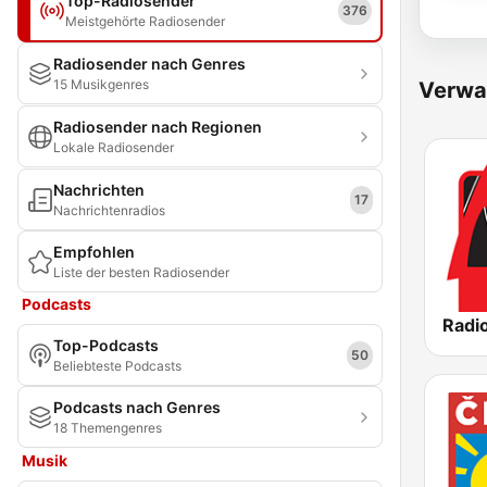
Top-Radiosender
376
Meistgehörte Radiosender
Radiosender nach Genres
15 Musikgenres
Verwa
Radiosender nach Regionen
Lokale Radiosender
Nachrichten
17
Nachrichtenradios
Empfohlen
Liste der besten Radiosender
Podcasts
Radio
Top-Podcasts
50
Beliebteste Podcasts
Podcasts nach Genres
18 Themengenres
Musik