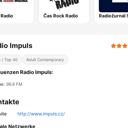
 Radio
Čas Rock Radio
Radiožurnál 
io Impuls
 / Top 40
Adult Contemporary
uenzen Radio Impuls:
ue:
96.6 FM
ntakte
ite
http://www.impuls.cz/
ale Netzwerke