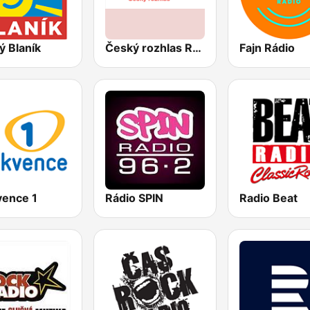
ý Blaník
Český rozhlas Radiožurnál
Fajn Rádio
vence 1
Rádio SPIN
Radio Beat