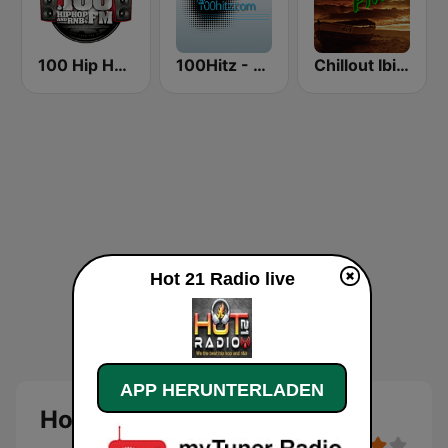
100 Hip Hop and RNB FM
100Hitz - Hot Hitz
Chillout Ibiza FM
Hot 21 Radio live
APP HERUNTERLADEN
Hot 21 Radio