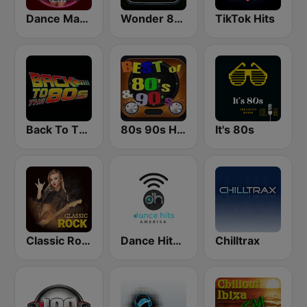
Dance Machine
Wonder 80's
TikTok Hits
Back To The 80's Radio
80s 90s Hits Radio
It's 80s
Classic Rock Station
Dance Hits America
Chilltrax