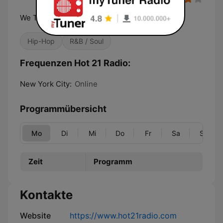
We The Best Hip Hop and R&B
Hip-Hop
R&B / Soul
Frequenzen Hot 21 Radio:
New York City:
Online
Programmübersicht
Mo
Di
Mi
Do
Fr
Sa
So
Zeit
Programm
Kontakte
Website
https://www.hot21radio.com