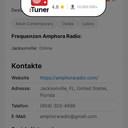
Destapando la Nostalgia
Adult Contemporary
Oldies
Latino
Frequenzen Amphora Radio:
Jacksonville:
Online
Kontakte
Website
https://amphoraradio.com/
Adresse:
Jacksonville, FL, United States,
Florida
Telefon:
(904) 303-4996
E-Mail:
amphoraradio@gmail.com