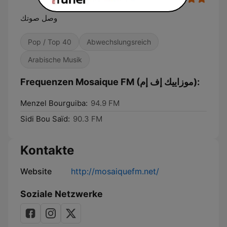
وصل صوتك
Pop / Top 40
Abwechslungsreich
Arabische Musik
Frequenzen Mosaique FM (موزاييك إف إم):
Menzel Bourguiba:
94.9 FM
Sidi Bou Saïd:
90.3 FM
Kontakte
Website
http://mosaiquefm.net/
Soziale Netzwerke