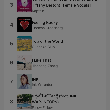
3
Tiffany Berton) [Female Vocals]
Kaptain
Feeling Kooky
4
Thomas Greenberg
Top of the World
5
Cupcake Club
I Like That
6
Jincheng Zhang
INK
7
Ink Waruntorn
พรุ่งนี้ไม่มีใครรู้ (feat. INK
8
WARUNTORN)
Fellow Fellow