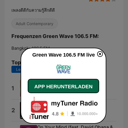
เพลงดีดีกับความรู้สึกดีดี
Adult Contemporary
Frequenzen Green Wave 106.5 FM:
Bangkok:
106.5 FM
Green Wave 106.5 FM live
Top-Songs
Letzte 7 Tage
Letzte 30 Tage
Dance of the Sugar Plum Fairy
APP HERUNTERLADEN
1
Kashido
Girls, Girls, Girls
2
Alex Wilson
On Your Mind (feat. David Ohana &