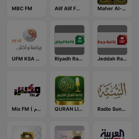
MBC FM
Alif Alif FM (ألف ألف إف إم)
Maher Al-Muaiqly (ماهر المعيقلي)
Jeddah Radio اذاعة جدة
Riyadh Radio اذاعة الرياض
UFM KSA (يو إف إم)
Mix FM ( مكس إف إم )
QURAN LIVE RADIO
Radio Sunna إذاعة السنة