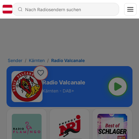
Sender
Kärnten
Radio Valcanale
Radio Valcanale
Kärnten - DAB+