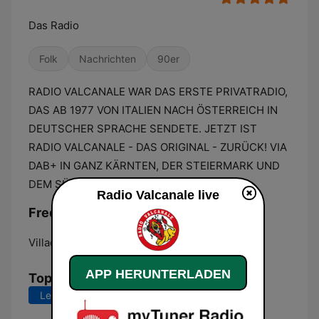
Das Radio
Folk
Nachrichten
90er
RADIO VALCANALE WAR DAS ERSTE PRIVATRADIO,
DAS AB 1977 VON ITALIEN NACH ÖSTERREICH IN
DEUTSCHER SPRACHE SENDETE. JETZT IST
RADIO VALCANALE - DAS ORIGINAL - ZURÜCK! VIA
DAB+ IN GANZ KÄRNTEN, DER STEIERMARK UND
DEM SÜDLICHEN BURGENLAND
Radio Valcanale live
Frequenzen Radio Valcanale:
Villach:
DAB+
APP HERUNTERLADEN
Top-Songs
Letzte 7 Tage
Letzte 30 Tage