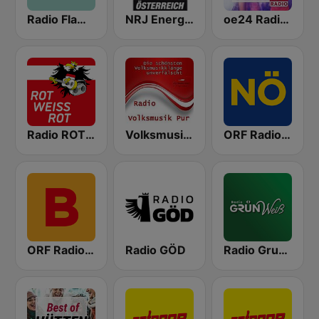
Radio Flamingo
NRJ Energy Osterreich
oe24 Radio - Best of Schlager
Radio ROT WEISS ROT
Volksmusik Pur
ORF Radio Niederösterreich
ORF Radio Burgenland
Radio GÖD
Radio Grun-Weiss