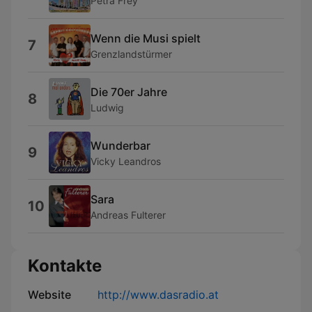
Petra Frey
Wenn die Musi spielt
7
Grenzlandstürmer
Die 70er Jahre
8
Ludwig
Wunderbar
9
Vicky Leandros
Sara
10
Andreas Fulterer
Kontakte
Website
http://www.dasradio.at