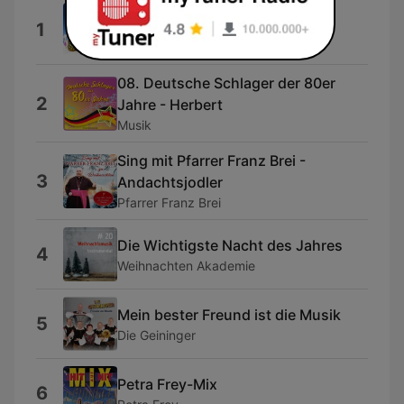
Adios amor (Neuaufnahme)
1
Andy Borg
08. Deutsche Schlager der 80er
2
Jahre - Herbert
Musik
Sing mit Pfarrer Franz Brei -
3
Andachtsjodler
Pfarrer Franz Brei
Die Wichtigste Nacht des Jahres
4
Weihnachten Akademie
Mein bester Freund ist die Musik
5
Die Geininger
Petra Frey-Mix
6