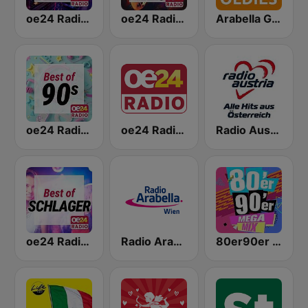
oe24 Radio - Best of 80s
oe24 Radio - Best of 60s & 70s
Arabella Golden Oldies
oe24 Radio - Best of 90s
oe24 Radio - LIVE
Radio Austria
oe24 Radio - Best of Schlager
Radio Arabella
80er90er MEGAMIX