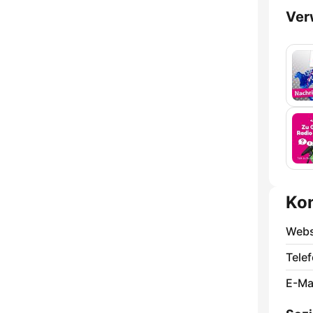
Ver
Ko
Webs
Telef
E-Mai