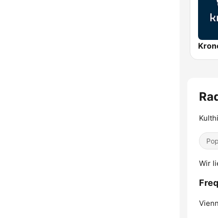
Kron
Rad
Kulth
Pop
Wir l
Freq
Vienn