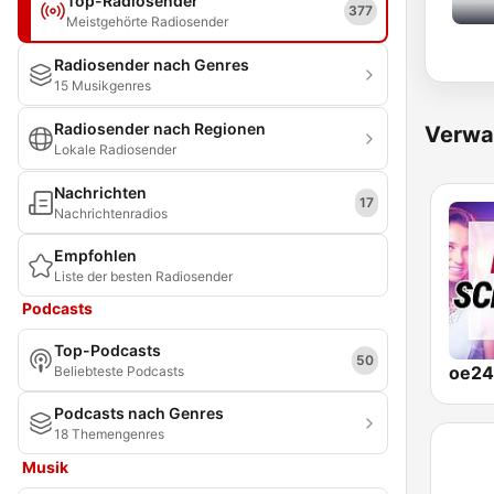
Top-Radiosender
377
Meistgehörte Radiosender
Radiosender nach Genres
15 Musikgenres
Radiosender nach Regionen
Verwa
Lokale Radiosender
Nachrichten
17
Nachrichtenradios
Empfohlen
Liste der besten Radiosender
Podcasts
Top-Podcasts
50
Beliebteste Podcasts
Podcasts nach Genres
18 Themengenres
Musik