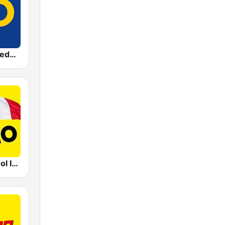
ORF Radio Niederösterreich
Life Radio Tirol Italo